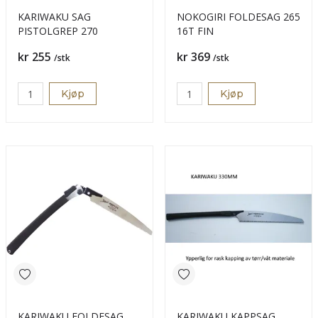
KARIWAKU SAG
NOKOGIRI FOLDESAG 265
PISTOLGREP 270
16T FIN
Pris
Pris
kr 255
kr 369
/stk
/stk
Kjøp
Kjøp
KARIWAKU FOLDESAG
KARIWAKU KAPPSAG