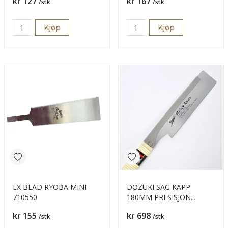
Pris
Pris
kr 127
kr 167
/stk
/stk
Kjøp
Kjøp
EX BLAD RYOBA MINI
DOZUKI SAG KAPP
710550
180MM PRESISJON
SHOGUN
Pris
Pris
kr 155
kr 698
/stk
/stk