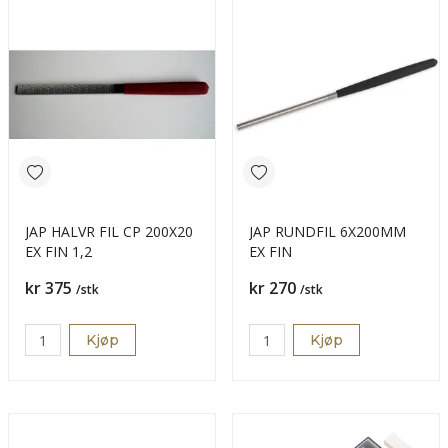
JAP HALVR FIL CP 200X20
JAP RUNDFIL 6X200MM
EX FIN 1,2
EX FIN
Pris
Pris
kr 375
kr 270
/stk
/stk
Kjøp
Kjøp