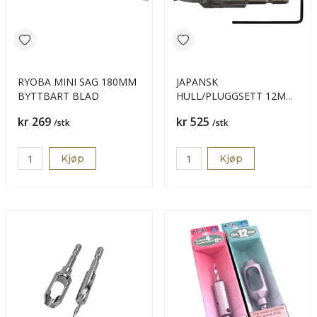
RYOBA MINI SAG 180MM
JAPANSK
BYTTBART BLAD
HULL/PLUGGSETT 12MM
B 4MM
Pris
Pris
kr 269
kr 525
/stk
/stk
Kjøp
Kjøp