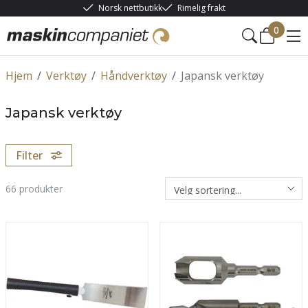
Norsk nettbutikk
Rimelig frakt
0
Hjem
/
Verktøy
/
Håndverktøy
/
Japansk verktøy
Japansk verktøy
Filter
66
produkter