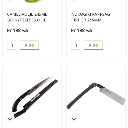
CAMELIAOLJE 245ML
NOKOGIRI KAPPSAG
BESKYTTELSES OLJE
PIST.GR 265MM
Pris
Pris
kr 198
kr 198
/stk
/stk
Kjøp
Kjøp