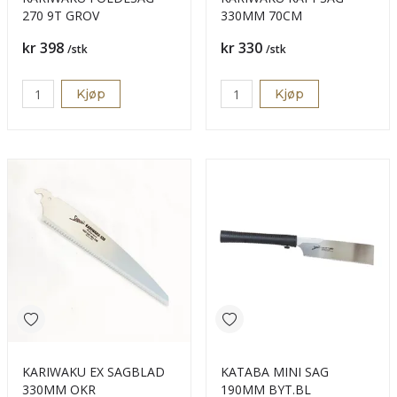
270 9T GROV
330MM 70CM
Pris
Pris
kr 398
kr 330
/stk
/stk
Kjøp
Kjøp
KARIWAKU EX SAGBLAD
KATABA MINI SAG
330MM OKR
190MM BYT.BL