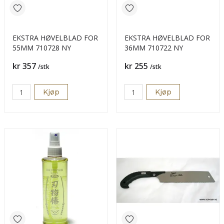
EKSTRA HØVELBLAD FOR
EKSTRA HØVELBLAD FOR
55MM 710728 NY
36MM 710722 NY
Pris
Pris
kr 357
kr 255
/stk
/stk
Kjøp
Kjøp