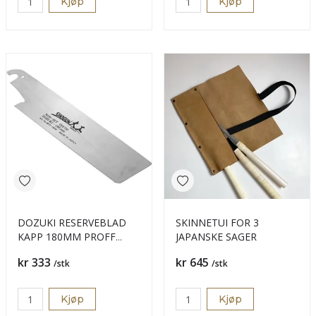
Kjøp
Kjøp
DOZUKI RESERVEBLAD
SKINNETUI FOR 3
KAPP 180MM PROFF
JAPANSKE SAGER
MCS-18DF
Pris
Pris
kr 333
kr 645
/stk
/stk
Kjøp
Kjøp