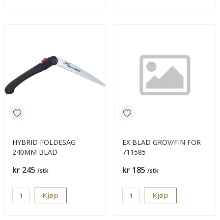
HYBRID FOLDESAG
EX BLAD GROV/FIN FOR
240MM BLAD
711585
Pris
Pris
kr 245
kr 185
/stk
/stk
Kjøp
Kjøp