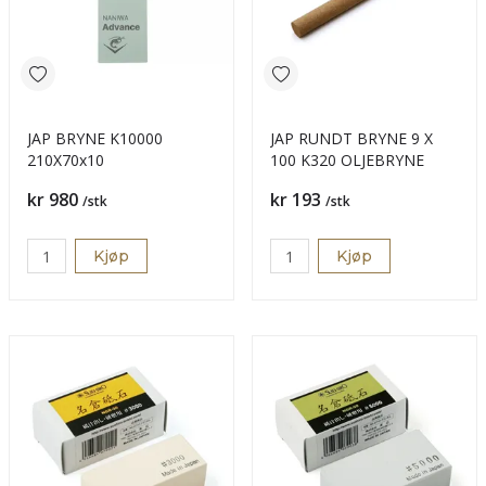
JAP BRYNE K10000
JAP RUNDT BRYNE 9 X
210X70x10
100 K320 OLJEBRYNE
Pris
Pris
kr 980
kr 193
/stk
/stk
Kjøp
Kjøp