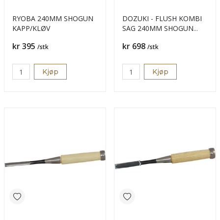
RYOBA 240MM SHOGUN
DOZUKI - FLUSH KOMBI
KAPP/KLØV
SAG 240MM SHOGUN
PROFF
Pris
Pris
kr 395
kr 698
/stk
/stk
Kjøp
Kjøp