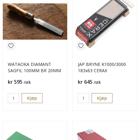
WATAOKA DIAMANT
JAP BRYNE K1000/3000
SAGFIL 100MM BR 20MM
183x63 CERAX
Pris
Pris
kr 595
kr 645
/stk
/stk
Kjøp
Kjøp