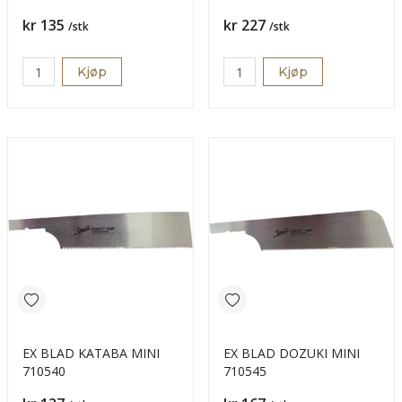
Pris
Pris
kr 135
kr 227
/stk
/stk
Kjøp
Kjøp
EX BLAD KATABA MINI
EX BLAD DOZUKI MINI
710540
710545