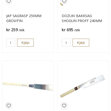
JAP SAGRASP 250MM
DOZUKI BAKKSAG
GROV/FIN
SHOGUN PROFF 240MM
Pris
Pris
kr 259
kr 695
/stk
/stk
Kjøp
Kjøp