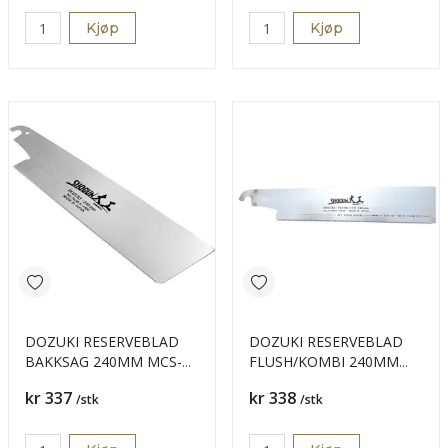
Kjøp
Kjøp
DOZUKI RESERVEBLAD
DOZUKI RESERVEBLAD
BAKKSAG 240MM MCS-
FLUSH/KOMBI 240MM
24DZ PROFF
PROFF MCS-24
Pris
Pris
kr 337
kr 338
/stk
/stk