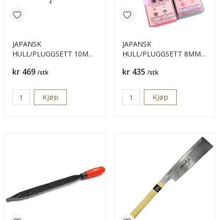
JAPANSK
JAPANSK
HULL/PLUGGSETT 10MM
HULL/PLUGGSETT 8MM
B 3,5
B.3MM
Pris
Pris
kr 469
kr 435
/stk
/stk
Kjøp
Kjøp