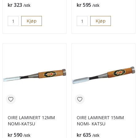
Pris
Pris
kr 323
kr 595
/stk
/stk
Kjøp
Kjøp
OIRE LAMINERT 12MM
OIRE LAMINERT 15MM
NOMI-KATSU
NOMI- KATSU
Pris
Pris
kr 590
kr 635
/stk
/stk