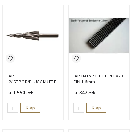
JAP
JAP HALVR FIL CP 200X20
KVISTBOR/PLUGGKUTTER
FIN 1,6mm
5-25MM KONISK
Pris
Pris
kr 1 550
kr 347
/stk
/stk
Kjøp
Kjøp