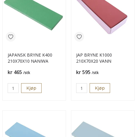
JAPANSK BRYNE K400
JAP BRYNE K1000
210X70X10 NANIWA
210X70X20 VANN
Pris
Pris
kr 465
kr 595
/stk
/stk
Kjøp
Kjøp