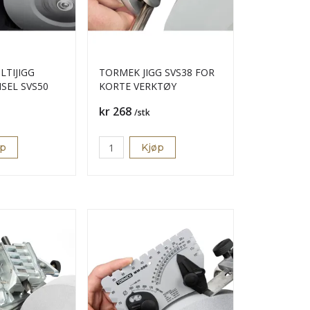
TIJIGG
TORMEK JIGG SVS38 FOR
ISEL SVS50
KORTE VERKTØY
Pris
kr 268
/stk
øp
Kjøp