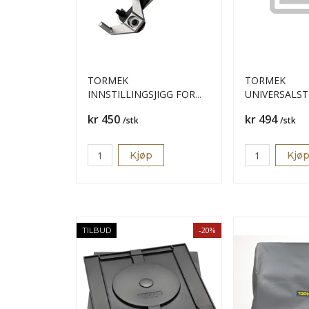
TORMEK
TORMEK
INNSTILLINGSJIGG FOR
UNIVERSALST
KNIV KS-123
US105
Pris
Pris
kr 450
kr 494
/stk
/stk
Kjøp
Kjø
-20%
TILBUD