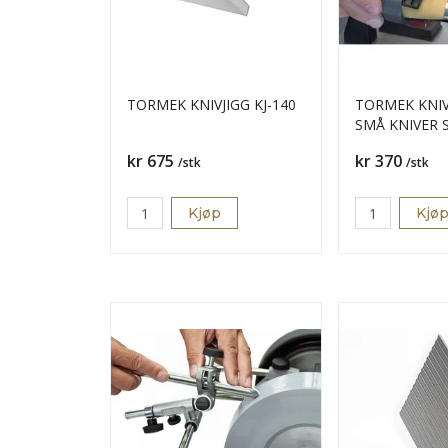
TORMEK KNIVJIGG KJ-140
TORMEK KNIV
SMÅ KNIVER 
Pris
Pris
kr 675
kr 370
/stk
/stk
Kjøp
Kjø