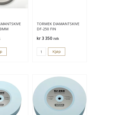
AMANTSKIVE
TORMEK DIAMANTSKIVE
200MM
DF-250 FIN
Pris
kr 3 350
k
/stk
øp
Kjøp