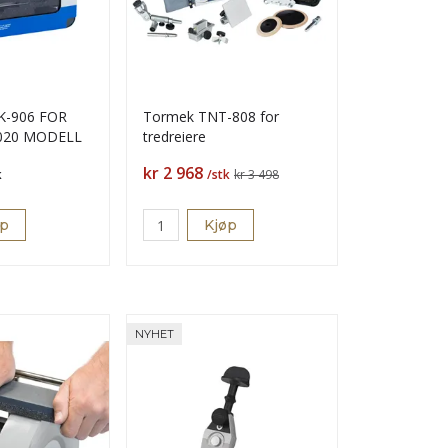
-906 FOR
Tormek TNT-808 for
020 MODELL
tredreiere
Pris
kr 2 968
k
/stk
kr 3 498
øp
Kjøp
NYHET