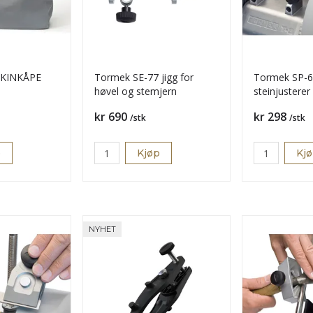
INKÅPE
Tormek SE-77 jigg for
Tormek SP-
høvel og stemjern
steinjusterer
Pris
Pris
kr 690
kr 298
/stk
/stk
p
Kjøp
Kj
NYHET