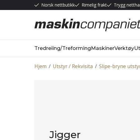
Norsk nettbutikk
Rimelig frakt
Trygg nettha
Tredreiing/Treforming
Maskiner
Verktøy
Ut
Hjem
/
Utstyr / Rekvisita
/
Slipe-bryne utsty
Jigger