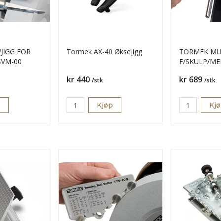
JIGG FOR
Tormek AX-40 Øksejigg
TORMEK MUL
SVM-00
F/SKULP/ME
Pris
Pris
kr 440
kr 689
/stk
/stk
p
Kjøp
Kj