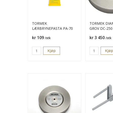
TORMEK
TORMEK DIA
LÆRBRYNEPASTA PA-70
GROV DC-250
Pris
Pris
kr 109
kr 3 450
/stk
/stk
Kjøp
Kjø