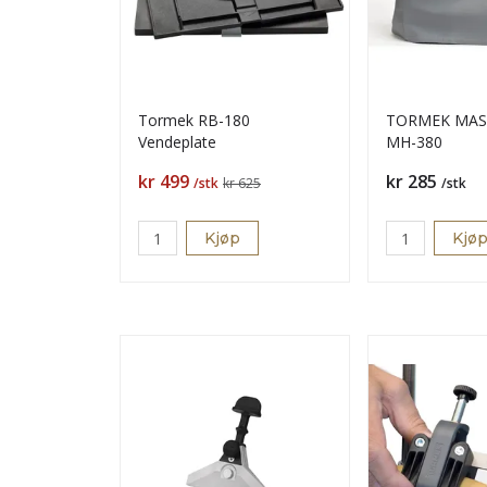
Tormek RB-180
TORMEK MASK
Vendeplate
MH-380
Pris
Pris
kr 499
kr 285
/stk
kr 625
/stk
Kjøp
Kjø