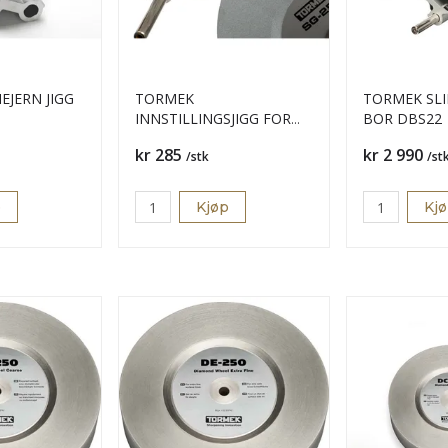
EJERN JIGG
TORMEK
TORMEK SLI
INNSTILLINGSJIGG FOR
BOR DBS22
DREIEJERN TTS100
Pris
Pris
kr 285
kr 2 990
/stk
/st
p
Kjøp
Kj