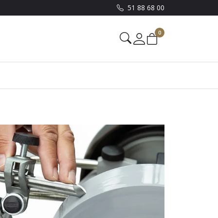
51 88 68 00
0
Mine sider