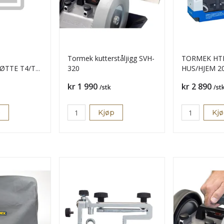
Tormek kutterståljigg SVH-
TORMEK HTK
ØTTE T4/T8
320
HUS/HJEM 2
Pris
Pris
kr 1 990
kr 2 890
/stk
/st
p
Kjøp
Kj