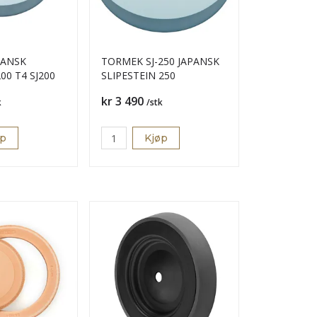
PANSK
TORMEK SJ-250 JAPANSK
200 T4 SJ200
SLIPESTEIN 250
Pris
kr 3 490
k
/stk
øp
Kjøp