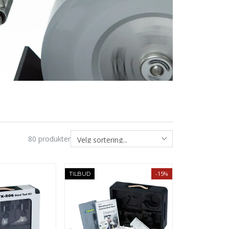
80
produkter
-15%
TILBUD