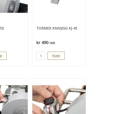
650
TORMEK KNIVJIGG KJ-45
Pris
kr 490
/stk
øp
Kjøp