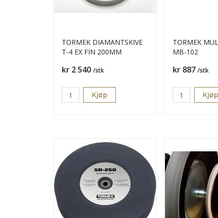
TORMEK DIAMANTSKIVE
TORMEK MUL
T-4 EX FIN 200MM
MB-102
Pris
Pris
kr 2 540
kr 887
/stk
/stk
Kjøp
Kjø