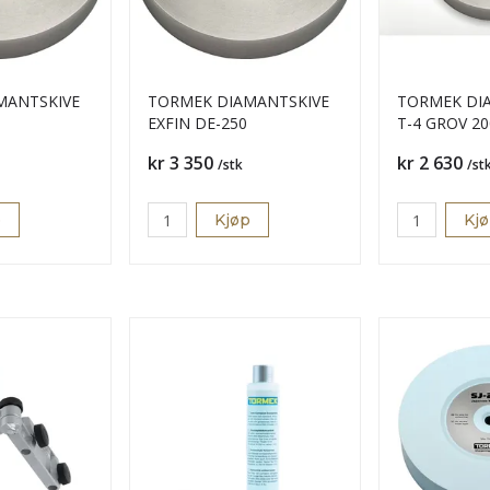
MANTSKIVE
TORMEK DIAMANTSKIVE
TORMEK DI
EXFIN DE-250
T-4 GROV 
Pris
Pris
kr 3 350
kr 2 630
/stk
/st
p
Kjøp
Kj