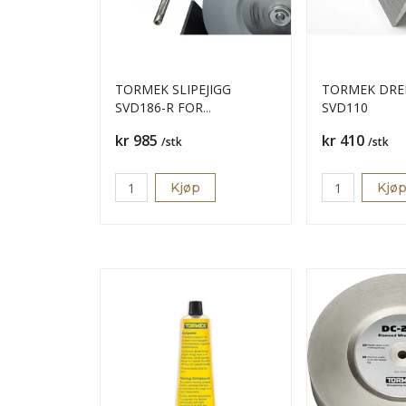
TORMEK SLIPEJIGG
TORMEK DREI
SVD186-R FOR
SVD110
DREIEJERN/SKULPER
Pris
Pris
kr 985
kr 410
/stk
/stk
Kjøp
Kjø