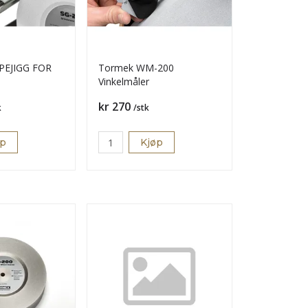
PEJIGG FOR
Tormek WM-200
Vinkelmåler
Pris
kr 270
k
/stk
øp
Kjøp