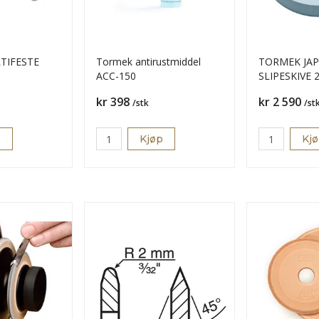
TIFESTE
Tormek antirustmiddel
TORMEK JA
ACC-150
SLIPESKIVE 
Pris
Pris
kr 398
kr 2 590
/stk
/st
p
Kjøp
Kj