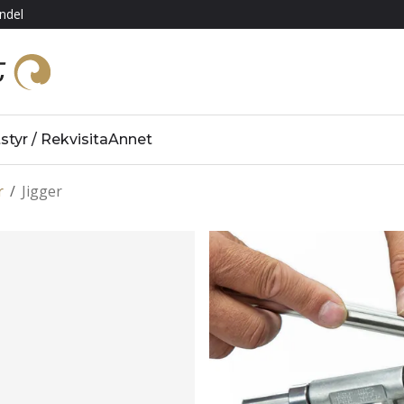
ndel
styr / Rekvisita
Annet
r
/
Jigger