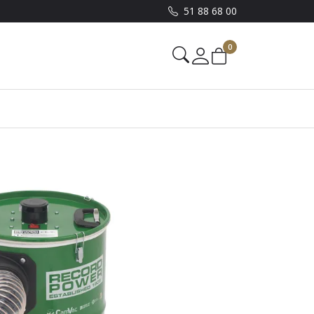
51 88 68 00
0
Mine sider