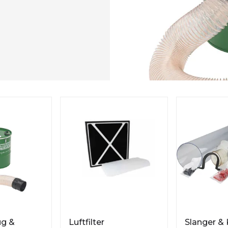
g &
Luftfilter
Slanger & 