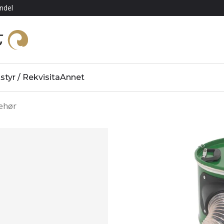
ndel
styr / Rekvisita
Annet
behør