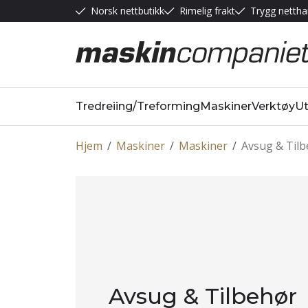
Norsk nettbutikk
Rimelig frakt
Trygg nettha
Tredreiing/Treforming
Maskiner
Verktøy
Ut
Hjem
/
Maskiner
/
Maskiner
/
Avsug & Til
Avsug & Tilbehør