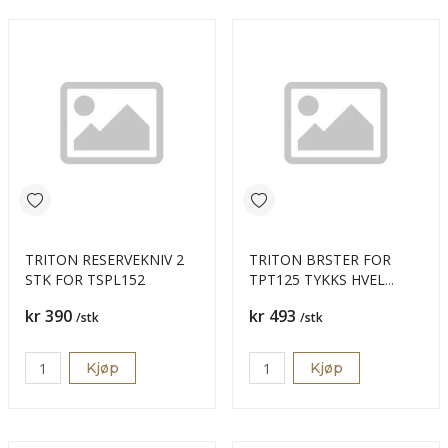
TRITON RESERVEKNIV 2
TRITON BRSTER FOR
STK FOR TSPL152
TPT125 TYKKS HVEL
1PAR
Pris
Pris
kr 390
kr 493
/stk
/stk
Kjøp
Kjøp