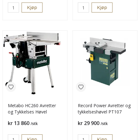
Kjøp
Kjøp
Metabo HC260 Avretter
Record Power Avretter og
og Tykkelses Høvel
tykkelseshøvel PT107
Pris
Pris
kr 13 860
kr 29 900
/stk
/stk
Kjøp
Kjøp