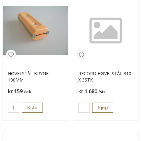
HØVELSTÅL BRYNE
RECORD HØVELSTÅL 310
100MM
X 3STK
Pris
Pris
kr 159
kr 1 680
/stk
/stk
Kjøp
Kjøp