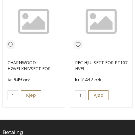
CHARNWOOD
REC HJULSETT FOR PT107
HØVELKNIVSETT FOR
HVEL
W583
Pris
Pris
kr 949
kr 2 437
/stk
/stk
Kjøp
Kjøp
Betaling