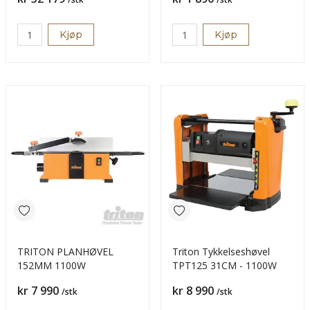
Kjøp
Kjøp
TRITON PLANHØVEL
Triton Tykkelseshøvel
152MM 1100W
TPT125 31CM - 1100W
Pris
Pris
kr 7 990
kr 8 990
/stk
/stk