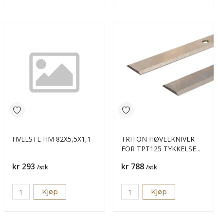
HVELSTL HM 82X5,5X1,1
TRITON HØVELKNIVER
FOR TPT125 TYKKELSE
317MM
Pris
Pris
kr 293
kr 788
/stk
/stk
Kjøp
Kjøp