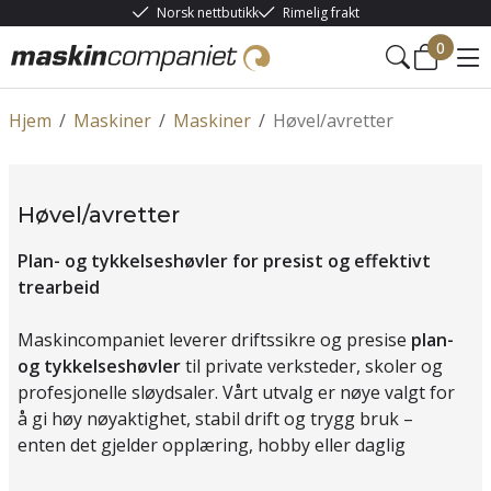
Norsk nettbutikk
Rimelig frakt
0
Hjem
/
Maskiner
/
Maskiner
/
Høvel/avretter
Høvel/avretter
Plan- og tykkelseshøvler for presist og effektivt
trearbeid
Maskincompaniet leverer driftssikre og presise
plan-
og tykkelseshøvler
til private verksteder, skoler og
profesjonelle sløydsaler. Vårt utvalg er nøye valgt for
å gi høy nøyaktighet, stabil drift og trygg bruk –
enten det gjelder opplæring, hobby eller daglig
produksjon.