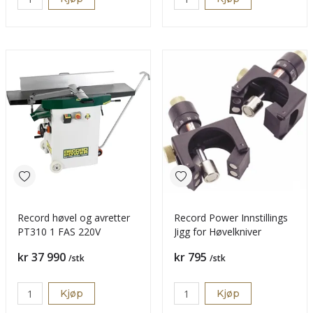
Record høvel og avretter
Record Power Innstillings
PT310 1 FAS 220V
Jigg for Høvelkniver
Pris
Pris
kr 37 990
kr 795
/stk
/stk
Kjøp
Kjøp