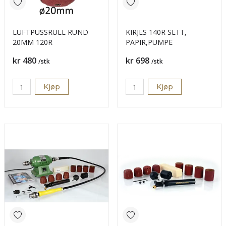
LUFTPUSSRULL RUND
KIRJES 140R SETT,
20MM 120R
PAPIR,PUMPE
Pris
Pris
kr 480
kr 698
/stk
/stk
Kjøp
Kjøp