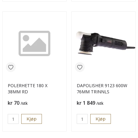
POLERHETTE 180 X
DAPOLISHER 9123 600W
38MM RD
76MM TRINNLS
Pris
Pris
kr 70
kr 1 849
/stk
/stk
Kjøp
Kjøp