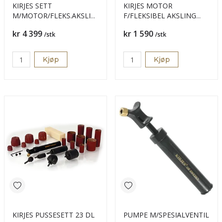
KIRJES SETT
KIRJES MOTOR
M/MOTOR/FLEKS.AKSLING
F/FLEKSIBEL AKSLING
4 STK LUFTR.
300W
Pris
Pris
kr 4 399
kr 1 590
/stk
/stk
Kjøp
Kjøp
KIRJES PUSSESETT 23 DL
PUMPE M/SPESIALVENTIL