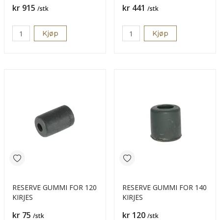
Pris
Pris
kr 915
kr 441
/stk
/stk
Kjøp
Kjøp
RESERVE GUMMI FOR 120
RESERVE GUMMI FOR 140
KIRJES
KIRJES
Pris
Pris
kr 75
kr 120
/stk
/stk