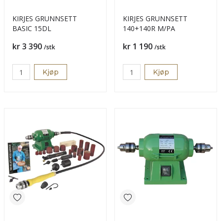
KIRJES GRUNNSETT
KIRJES GRUNNSETT
BASIC 15DL
140+140R M/PA
Pris
Pris
kr 3 390
kr 1 190
/stk
/stk
Kjøp
Kjøp