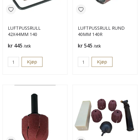
LUFTPUSSRULL
LUFTPUSSRULL RUND
42X44MM 140
40MM 140R
Pris
Pris
kr 445
kr 545
/stk
/stk
Kjøp
Kjøp