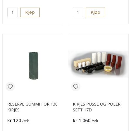
Kjøp
Kjøp
RESERVE GUMMI FOR 130
KIRJES PUSSE OG POLER
KIRJES
SETT 17D
Pris
Pris
kr 120
kr 1 060
/stk
/stk