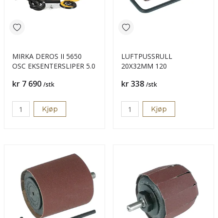
MIRKA DEROS II 5650
LUFTPUSSRULL
OSC EKSENTERSLIPER 5.0
20X32MM 120
Pris
Pris
kr 7 690
kr 338
/stk
/stk
Kjøp
Kjøp