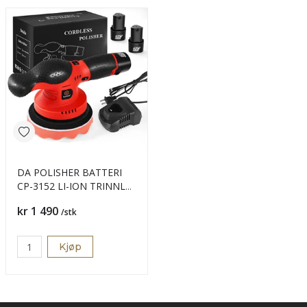
DA POLISHER BATTERI
CP-3152 LI-ION TRINNLS
150
Pris
kr 1 490
/stk
Kjøp