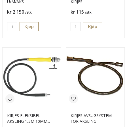
U/M/AKS
KIRJES
Pris
Pris
kr 2 150
kr 115
/stk
/stk
Kjøp
Kjøp
KIRJES FLEKSIBEL
KIRJES AVSUGSYSTEM
AKSLING 1,3M 10MM
FOR AKSLING
CHUCK