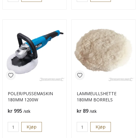
POLER/PUSSEMASKIN
LAMMEULLSHETTE
180MM 1200W
180MM BORRELS
Pris
Pris
kr 995
kr 89
/stk
/stk
Kjøp
Kjøp