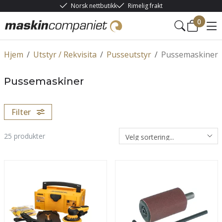
Norsk nettbutikk
Rimelig frakt
0
Hjem
/
Utstyr / Rekvisita
/
Pusseutstyr
/
Pussemaskiner
Pussemaskiner
Filter
25
produkter