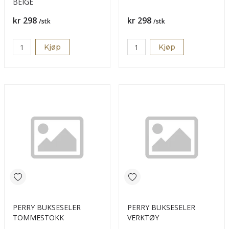
BEIGE
Pris
Pris
kr 298
kr 298
/stk
/stk
Kjøp
Kjøp
PERRY BUKSESELER
PERRY BUKSESELER
TOMMESTOKK
VERKTØY