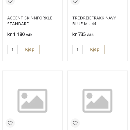
ACCENT SKINNFORKLE
TREDREIEFRAKK NAVY
STANDARD
BLUE M - 44
Pris
Pris
kr 1 180
kr 735
/stk
/stk
Kjøp
Kjøp