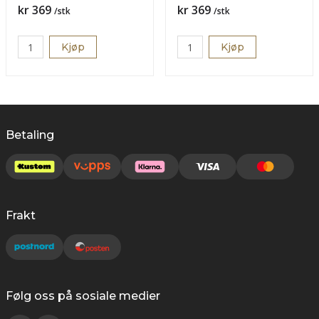
Pris
Pris
kr 369
kr 369
/stk
/stk
Kjøp
Kjøp
Betaling
Frakt
Følg oss på sosiale medier