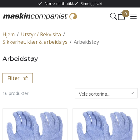
Norsk nettbutikk
Rimelig frakt
0
Hjem
/
Utstyr / Rekvisita
/
Sikkerhet. klær & arbeidslys
/
Arbeidstøy
Arbeidstøy
Filter
16
produkter