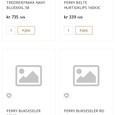
TREDREIEFRAKK NAVY
PERRY BELTE
BLUEXXXL-58
HURTIGKLIPS 160X3C
Pris
Pris
kr 735
kr 339
/stk
/stk
Kjøp
Kjøp
PERRY BUKSESELER
PERRY BUKSESELER RD