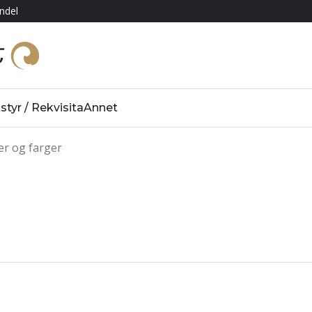
ndel
styr / Rekvisita
Annet
r og farger