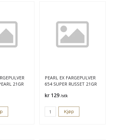
ARGEPULVER
PEARL EX FARGEPULVER
EARL 21GR
654 SUPER RUSSET 21GR
Pris
kr 129
/stk
øp
Kjøp