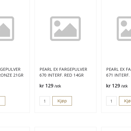
RGEPULVER
PEARL EX FARGEPULVER
PEARL EX F
RONZE 21GR
670 INTERF. RED 14GR
671 INTERF.
Pris
Pris
kr 129
kr 129
/stk
/stk
p
Kjøp
Kj