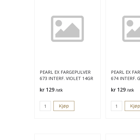
PEARL EX FARGEPULVER
PEARL EX FA
673 INTERF. VIOLET 14GR
674 INTERF.
Pris
Pris
kr 129
kr 129
/stk
/stk
Kjøp
Kjø