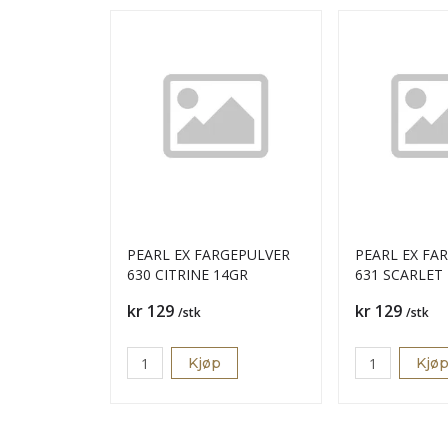
PEARL EX FARGEPULVER
PEARL EX FA
630 CITRINE 14GR
631 SCARLET
Pris
Pris
kr 129
kr 129
/stk
/stk
Kjøp
Kjø