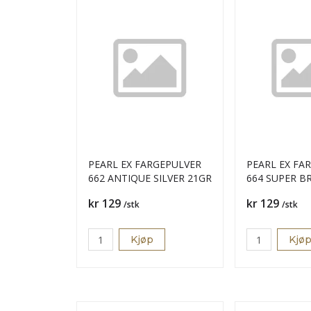
PEARL EX FARGEPULVER
PEARL EX FA
662 ANTIQUE SILVER 21GR
664 SUPER B
Pris
Pris
kr 129
kr 129
/stk
/stk
Kjøp
Kjø