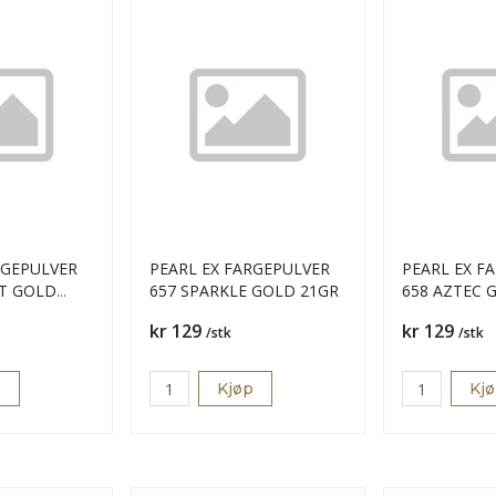
RGEPULVER
PEARL EX FARGEPULVER
PEARL EX F
NT GOLD
657 SPARKLE GOLD 21GR
658 AZTEC 
Pris
Pris
kr 129
kr 129
/stk
/stk
p
Kjøp
Kj