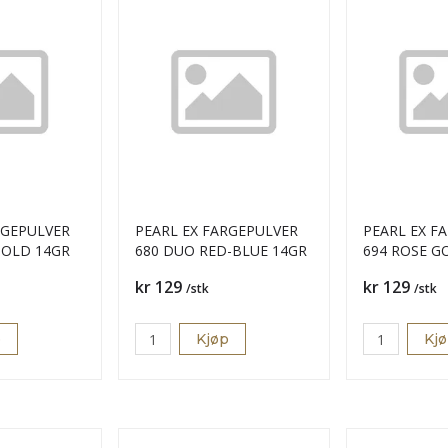
RGEPULVER
PEARL EX FARGEPULVER
PEARL EX F
 GOLD 14GR
680 DUO RED-BLUE 14GR
694 ROSE G
Pris
Pris
kr 129
kr 129
/stk
/stk
p
Kjøp
Kj