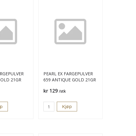
ARGEPULVER
PEARL EX FARGEPULVER
GOLD 21GR
659 ANTIQUE GOLD 21GR
Pris
kr 129
/stk
øp
Kjøp