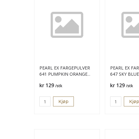
PEARL EX FARGEPULVER
PEARL EX FA
641 PUMPKIN ORANGE
647 SKY BLU
21GR
Pris
Pris
kr 129
kr 129
/stk
/stk
Kjøp
Kjø