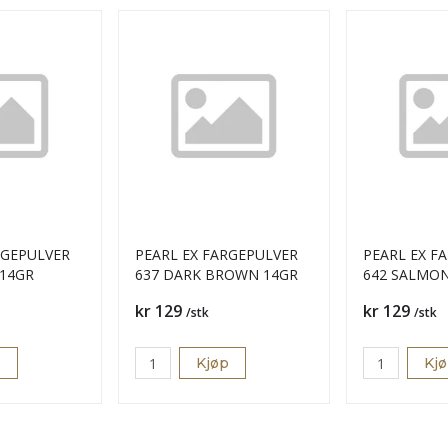
RGEPULVER
PEARL EX FARGEPULVER
PEARL EX F
 14GR
637 DARK BROWN 14GR
642 SALMON
Pris
Pris
kr 129
kr 129
/stk
/stk
p
Kjøp
Kj