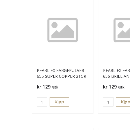
PEARL EX FARGEPULVER
PEARL EX FA
655 SUPER COPPER 21GR
656 BRILLIA
21GR
Pris
Pris
kr 129
kr 129
/stk
/stk
Kjøp
Kjø