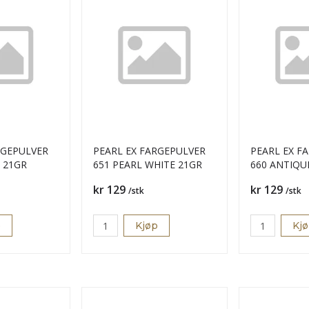
RGEPULVER
PEARL EX FARGEPULVER
PEARL EX F
E 21GR
651 PEARL WHITE 21GR
660 ANTIQU
21GR
Pris
Pris
kr 129
kr 129
/stk
/stk
p
Kjøp
Kj