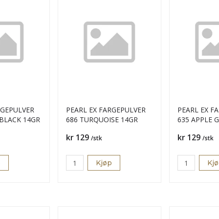
RGEPULVER
PEARL EX FARGEPULVER
PEARL EX F
BLACK 14GR
686 TURQUOISE 14GR
635 APPLE 
Pris
Pris
kr 129
kr 129
/stk
/stk
p
Kjøp
Kj