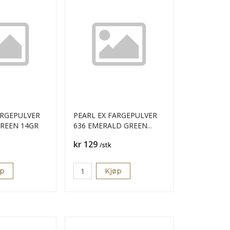
ARGEPULVER
PEARL EX FARGEPULVER
GREEN 14GR
636 EMERALD GREEN
14GR
Pris
kr 129
/stk
øp
Kjøp