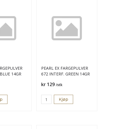
ARGEPULVER
PEARL EX FARGEPULVER
 BLUE 14GR
672 INTERF. GREEN 14GR
Pris
kr 129
/stk
øp
Kjøp