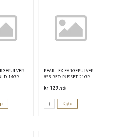
ARGEPULVER
PEARL EX FARGEPULVER
OLD 14GR
653 RED RUSSET 21GR
Pris
kr 129
/stk
øp
Kjøp