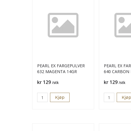
PEARL EX FARGEPULVER
PEARL EX FA
632 MAGENTA 14GR
640 CARBON 
Pris
Pris
kr 129
kr 129
/stk
/stk
Kjøp
Kjø