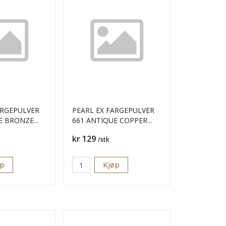
ARGEPULVER
PEARL EX FARGEPULVER
E BRONZE
661 ANTIQUE COPPER
21GR
Pris
kr 129
/stk
øp
Kjøp