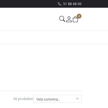
51 88 68 00
0
Mine sider
56
produkter