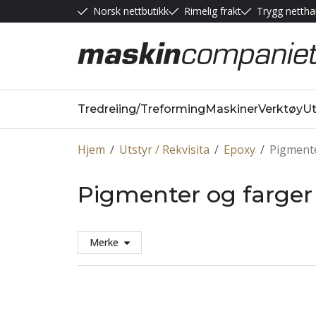
Norsk nettbutikk
Rimelig frakt
Trygg nettha
Tredreiing/Treforming
Maskiner
Verktøy
Ut
Hjem
/
Utstyr / Rekvisita
/
Epoxy
/
Pigmente
Pigmenter og farger
Merke