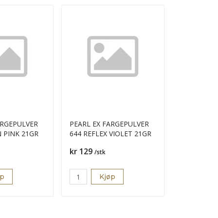
ARGEPULVER
PEARL EX FARGEPULVER
 PINK 21GR
644 REFLEX VIOLET 21GR
Pris
kr 129
/stk
øp
Kjøp