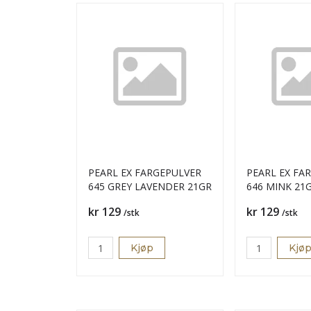
PEARL EX FARGEPULVER
PEARL EX FA
645 GREY LAVENDER 21GR
646 MINK 21
Pris
Pris
kr 129
kr 129
/stk
/stk
Kjøp
Kjø