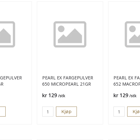
RGEPULVER
PEARL EX FARGEPULVER
PEARL EX F
GR
650 MICROPEARL 21GR
652 MACROP
Pris
Pris
kr 129
kr 129
/stk
/stk
p
Kjøp
Kj