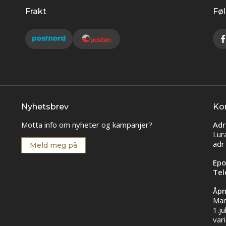
Frakt
Føl
Nyhetsbrev
Ko
Motta info om nyheter og kampanjer?
Adr
Lur
adr
Meld meg på
Epo
Tel
Åpn
Man
1.ju
vari