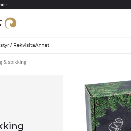
ndel
styr / Rekvisita
Annet
g & spikking
kking