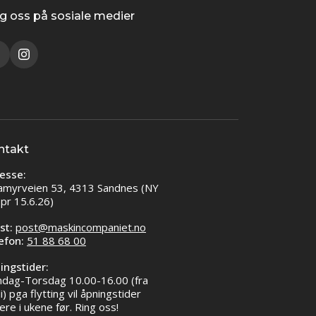
g oss på sosiale medier
ntakt
esse:
amyrveien 53, 4313 Sandnes (NY
 pr 15.6.26)
st:
post@maskincompaniet.no
efon:
51 88 68 00
ingstider:
dag-Torsdag 10.00-16.00 (fra
li) pga flytting vil åpningstider
ere i ukene før. Ring oss!