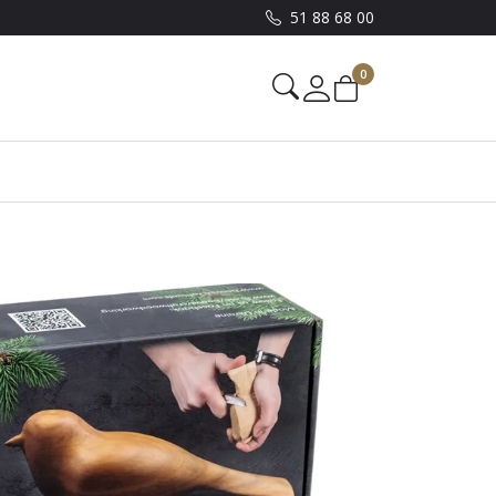
51 88 68 00
0
Mine sider