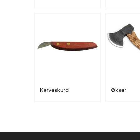
Karveskurd
Økser