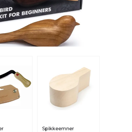
er
Spikkeemner