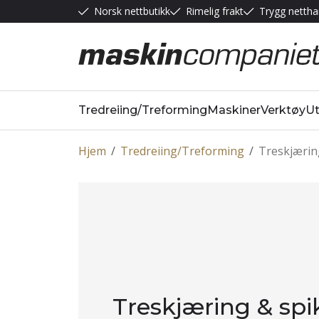
Norsk nettbutikk
Rimelig frakt
Trygg nettha
Tredreiing/Treforming
Maskiner
Verktøy
Ut
Hjem
/
Tredreiing/Treforming
/
Treskjærin
Treskjæring & spi