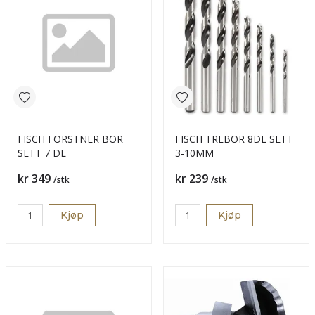
FISCH FORSTNER BOR
FISCH TREBOR 8DL SETT
SETT 7 DL
3-10MM
Pris
Pris
kr 349
kr 239
/stk
/stk
Kjøp
Kjøp