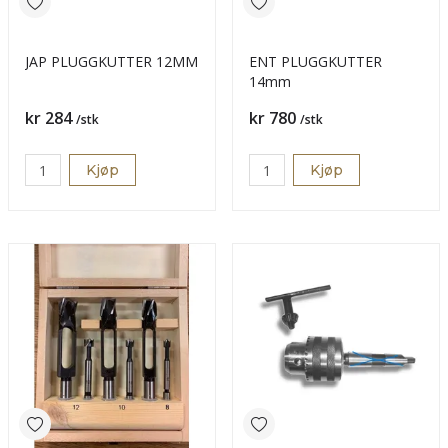
JAP PLUGGKUTTER 12MM
ENT PLUGGKUTTER
14mm
Pris
Pris
kr 284
kr 780
/stk
/stk
Kjøp
Kjøp