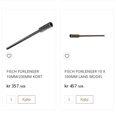
FISCH FORLENGER
FISCH FORLENGER 10 X
10MM/230MM KORT
330MM LANG MODEL
Pris
Pris
kr 357
kr 457
/stk
/stk
Kjøp
Kjøp