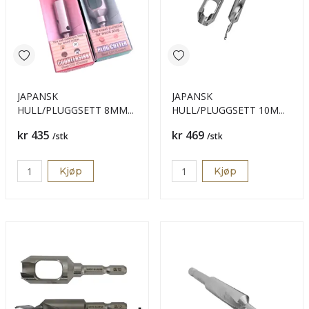
JAPANSK
JAPANSK
HULL/PLUGGSETT 8MM
HULL/PLUGGSETT 10MM
B.3MM
B 3,5
Pris
Pris
kr 435
kr 469
/stk
/stk
Kjøp
Kjøp