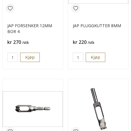
JAP FORSENKER 12MM
JAP PLUGGKUTTER 8MM
BOR 4
Pris
Pris
kr 270
kr 220
/stk
/stk
Kjøp
Kjøp