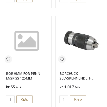
BOR 9MM FOR PENN
BORCHUCK
M/SPISS 125MM
SELVSPENNENDE 1-
16MM B-16
Pris
Pris
kr 55
kr 1 017
/stk
/stk
Kjøp
Kjøp