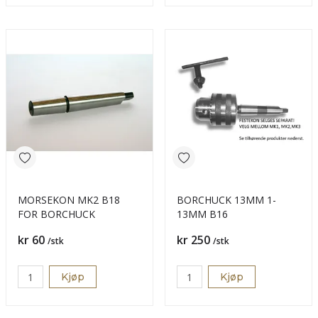
MORSEKON MK2 B18
BORCHUCK 13MM 1-
FOR BORCHUCK
13MM B16
Pris
Pris
kr 60
kr 250
/stk
/stk
Kjøp
Kjøp