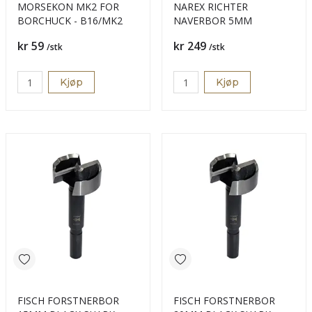
MORSEKON MK2 FOR
NAREX RICHTER
BORCHUCK - B16/MK2
NAVERBOR 5MM
Pris
Pris
kr 59
kr 249
/stk
/stk
Kjøp
Kjøp
FISCH FORSTNERBOR
FISCH FORSTNERBOR