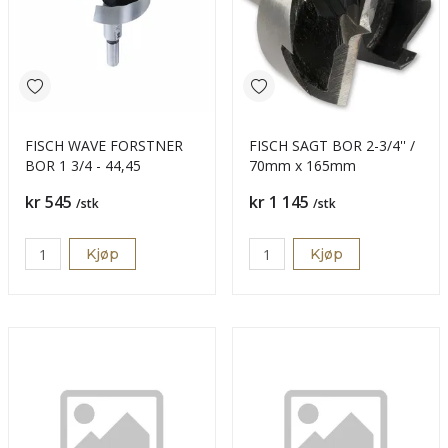
FISCH WAVE FORSTNER
FISCH SAGT BOR 2-3/4'' /
BOR 1 3/4 - 44,45
70mm x 165mm
Pris
Pris
kr 545
kr 1 145
/stk
/stk
Kjøp
Kjøp