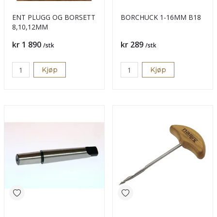
ENT PLUGG OG BORSETT
BORCHUCK 1-16MM B18
8,10,12MM
Pris
Pris
kr 1 890
kr 289
/stk
/stk
Kjøp
Kjøp