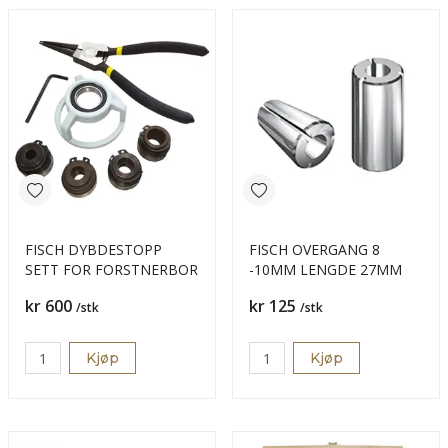
FISCH DYBDESTOPP
FISCH OVERGANG 8
SETT FOR FORSTNERBOR
-10MM LENGDE 27MM
Pris
Pris
kr 600
kr 125
/stk
/stk
Kjøp
Kjøp