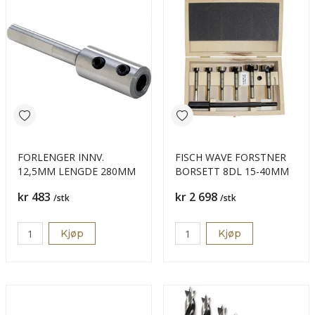
FORLENGER INNV. 
FISCH WAVE FORSTNER
12,5MM LENGDE 280MM
BORSETT 8DL 15-40MM
Pris
Pris
kr 483
kr 2 698
/stk
/stk
Kjøp
Kjøp