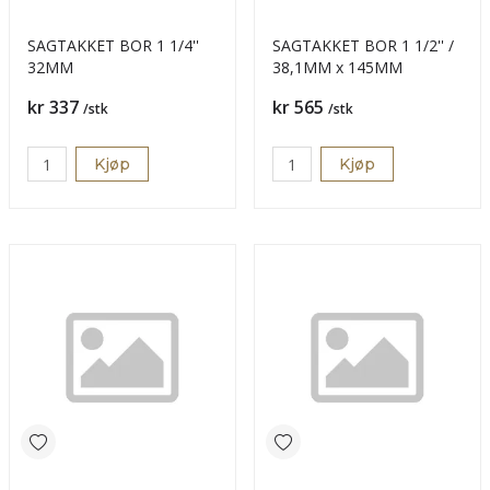
SAGTAKKET BOR 1 1/4''
SAGTAKKET BOR 1 1/2'' /
32MM
38,1MM x 145MM
Pris
Pris
kr 337
kr 565
/stk
/stk
Kjøp
Kjøp