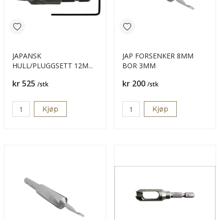
JAPANSK
JAP FORSENKER 8MM
HULL/PLUGGSETT 12MM
BOR 3MM
B 4MM
Pris
Pris
kr 525
kr 200
/stk
/stk
Kjøp
Kjøp