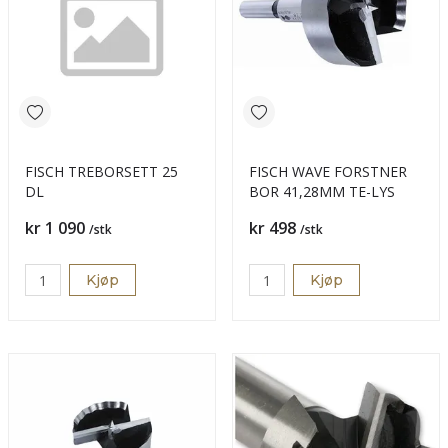
FISCH TREBORSETT 25
FISCH WAVE FORSTNER
DL
BOR 41,28MM TE-LYS
Pris
Pris
kr 1 090
kr 498
/stk
/stk
Kjøp
Kjøp