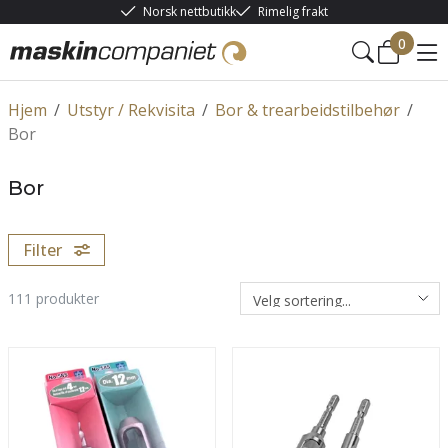
Norsk nettbutikk
Rimelig frakt
0
Hjem
/
Utstyr / Rekvisita
/
Bor & trearbeidstilbehør
/
Bor
Bor
Filter
111
produkter