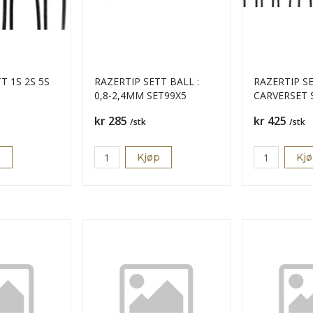
T 1S 2S 5S
RAZERTIP SETT BALL :
RAZERTIP S
0,8-2,4MM SET99X5
CARVERSET 
Pris
Pris
kr 285
kr 425
/stk
/stk
p
Kjøp
Kj