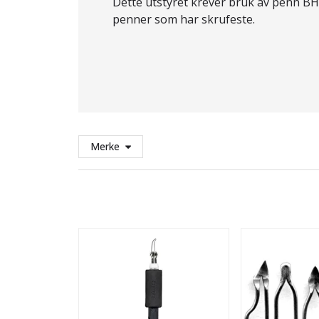
Dette utstyret krever bruk av penn BHP
penner som har skrufeste.
Merke