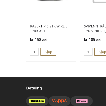
RAZERTIP 6 STK WIRE 3
SVIPENNTRÅ
TYKK AST
TYNN 28GR 
Pris
Pris
kr 158
kr 185
/stk
/stk
Kjøp
Kjø
Betaling