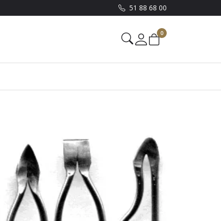
51 88 68 00
0
Mine sider