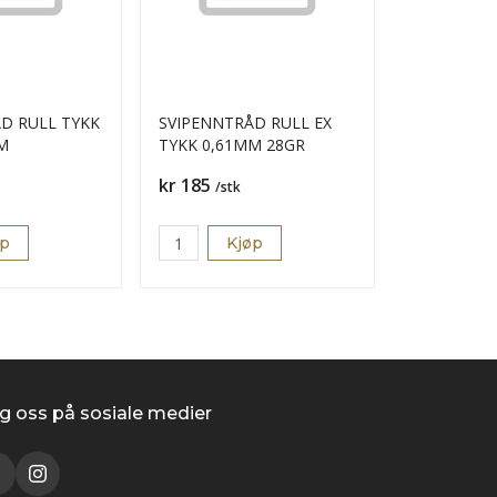
ÅD RULL TYKK
SVIPENNTRÅD RULL EX
M
TYKK 0,61MM 28GR
Pris
kr 185
/stk
øp
Kjøp
g oss på sosiale medier