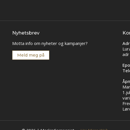
Nyhetsbrev
Ko
Motta info om nyheter og kampanjer?
Adr
Lur
adr
Meld meg på
Epo
Tel
Åpn
Man
1.ju
vari
Fre
Lør