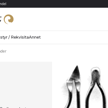
ndel
styr / Rekvisita
Annet
åder