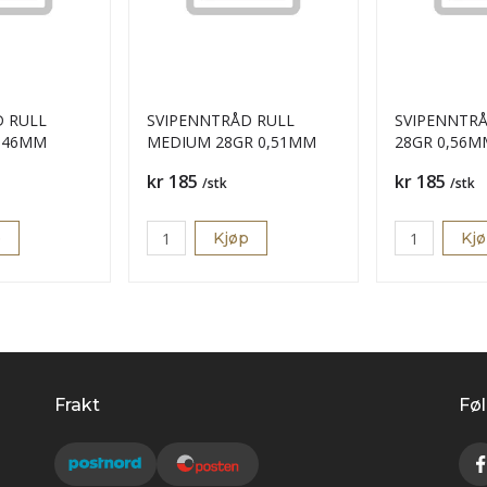
D RULL
SVIPENNTRÅD RULL
SVIPENNTR
0,46MM
MEDIUM 28GR 0,51MM
28GR 0,56M
Pris
Pris
kr 185
kr 185
/stk
/stk
p
Kjøp
Kj
Frakt
Føl