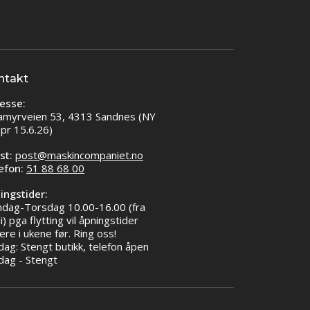
ntakt
esse:
amyrveien 53, 4313 Sandnes (NY
 pr 15.6.26)
st:
post@maskincompaniet.no
efon:
51 88 68 00
ingstider:
dag-Torsdag 10.00-16.00 (fra
li) pga flytting vil åpningstider
ere i ukene før. Ring oss!
dag: Stengt butikk, telefon åpen
dag - Stengt