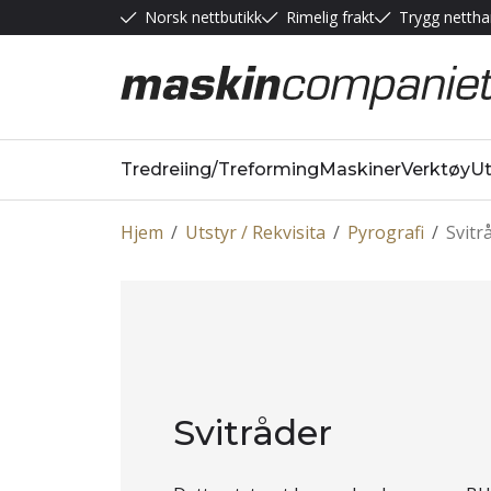
Norsk nettbutikk
Rimelig frakt
Trygg nettha
Tredreiing/Treforming
Maskiner
Verktøy
Ut
Hjem
/
Utstyr / Rekvisita
/
Pyrografi
/
Svitr
Svitråder