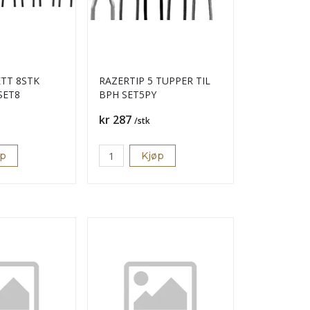
ETT 8STK
RAZERTIP 5 TUPPER TIL
SET8
BPH SET5PY
Pris
kr 287
/stk
øp
Kjøp