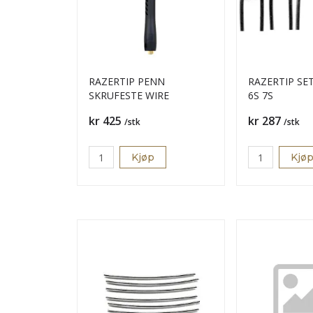
RAZERTIP PENN
RAZERTIP SET
SKRUFESTE WIRE
6S 7S
Pris
Pris
kr 425
kr 287
/stk
/stk
Kjøp
Kjø