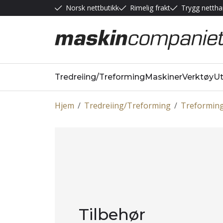
Norsk nettbutikk
Rimelig frakt
Trygg nettha
Tredreiing/Treforming
Maskiner
Verktøy
Ut
Hjem
/
Tredreiing/Treforming
/
Treformin
Tilbehør