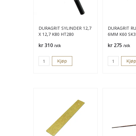
DURAGRIT SYLINDER 12,7
DURAGRIT R
X 12,7 K80 HT280
6MM K60 SK
Pris
Pris
kr 310
kr 275
/stk
/stk
Kjøp
Kjø