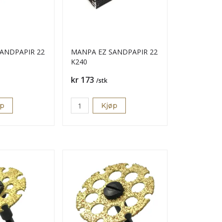
ANDPAPIR 22
MANPA EZ SANDPAPIR 22
K240
Pris
kr 173
/stk
øp
Kjøp