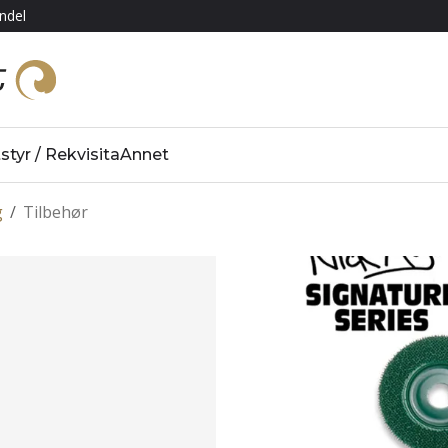
ndel
styr / Rekvisita
Annet
g
/
Tilbehør