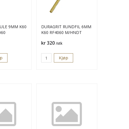
ULE 9MM K60
DURAGRIT RUNDFIL 6MM
060
K60 RF4060 M/HNDT
Pris
kr 320
/stk
øp
Kjøp