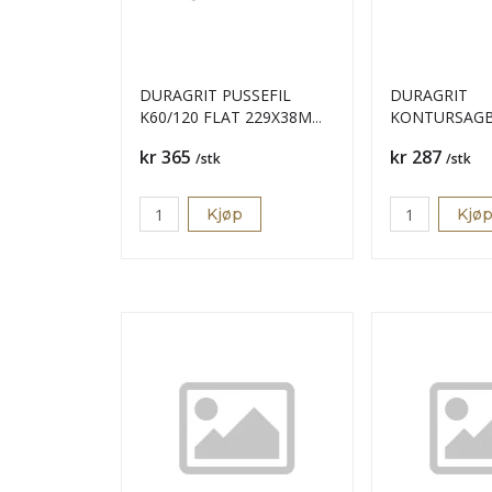
DURAGRIT PUSSEFIL
DURAGRIT
K60/120 FLAT 229X38MM
KONTURSAGB
FS9-612
K60 SSB-060
Pris
Pris
kr 365
kr 287
/stk
/stk
Kjøp
Kjø