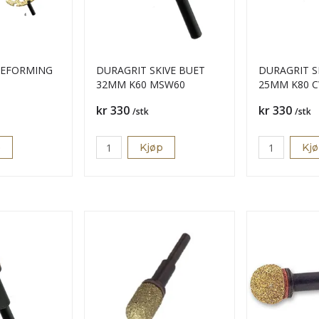
REFORMING
DURAGRIT SKIVE BUET
DURAGRIT S
32MM K60 MSW60
25MM K8
Pris
Pris
kr 330
kr 330
/stk
/stk
p
Kjøp
Kj