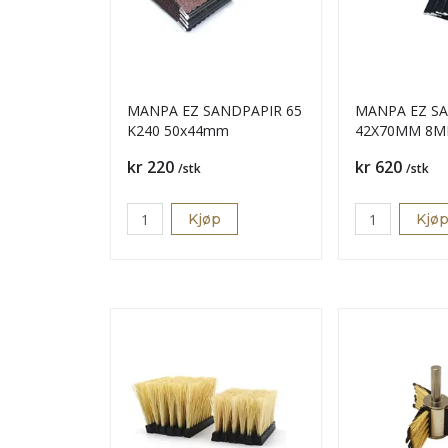
MANPA EZ SANDPAPIR 65
MANPA EZ SA
K240 50x44mm
42X70MM 8M
Pris
Pris
kr 220
kr 620
/stk
/stk
Kjøp
Kjø