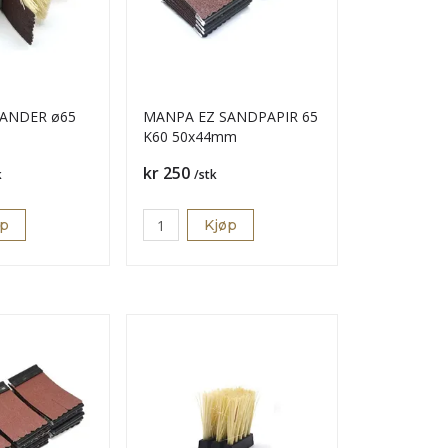
ANDER ø65
MANPA EZ SANDPAPIR 65
K60 50x44mm
Pris
kr 250
k
/stk
øp
Kjøp