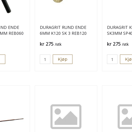
UND ENDE
DURAGRIT RUND ENDE
DURAGRIT K
3MM REB060
6MM K120 SK 3 REB120
SK3MM SP4
Pris
Pris
kr 275
kr 275
/stk
/stk
p
Kjøp
Kj