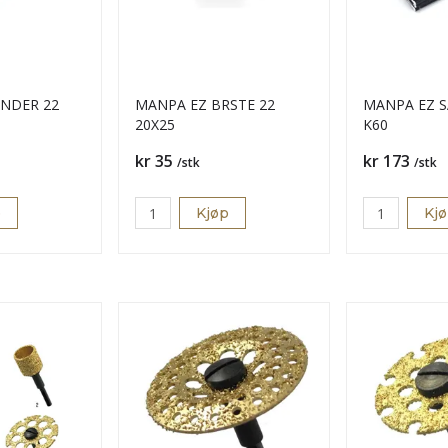
NDER 22
MANPA EZ BRSTE 22
MANPA EZ S
20X25
K60
Pris
Pris
kr 35
kr 173
/stk
/stk
p
Kjøp
Kj