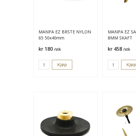
MANPA EZ BRSTE NYLON
MANPA EZ SA
65 50x40mm
8MM SKAFT
Pris
Pris
kr 180
kr 458
/stk
/stk
Kjøp
Kjø