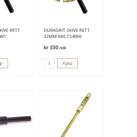
KIVE RETT
DURAGRIT SKIVE RETT
0 CW1
32MM K60 CS4060
Pris
kr 330
/stk
øp
Kjøp