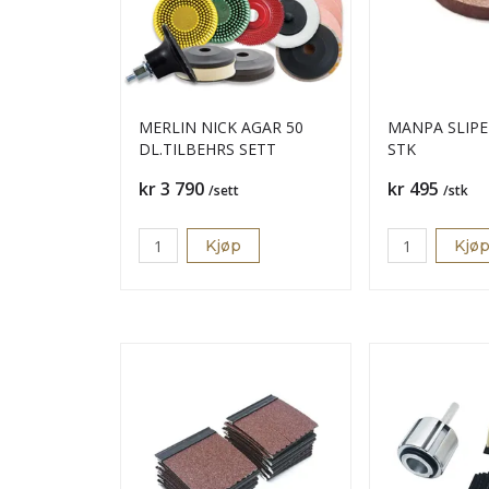
MERLIN NICK AGAR 50
MANPA SLIPE
DL.TILBEHRS SETT
STK
Pris
Pris
kr 3 790
kr 495
/sett
/stk
Kjøp
Kjø