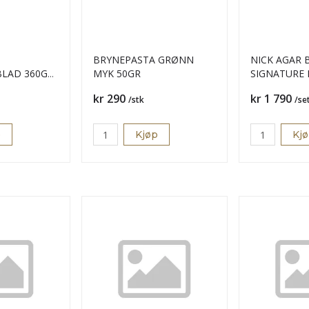
BRYNEPASTA GRØNN
NICK AGAR 
LAD 360GR
MYK 50GR
SIGNATURE KIT
OVERFLATE
Pris
Pris
kr 290
kr 1 790
/stk
/se
p
Kjøp
Kj