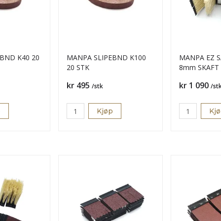
BND K40 20
MANPA SLIPEBND K100
MANPA EZ S
20 STK
8mm SKAFT
Pris
Pris
kr 495
kr 1 090
/stk
/st
p
Kjøp
Kj