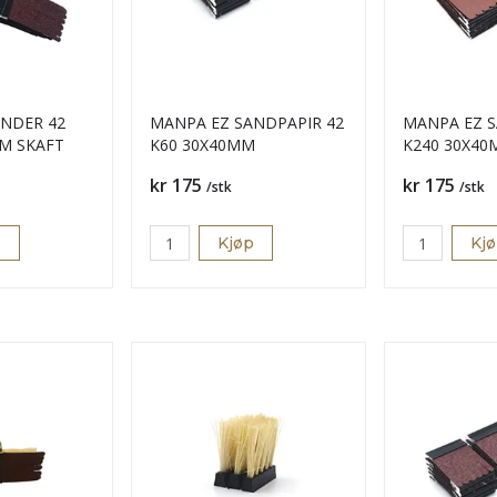
NDER 42
MANPA EZ SANDPAPIR 42
MANPA EZ S
M SKAFT
K60 30X40MM
K240 30X4
Pris
Pris
kr 175
kr 175
/stk
/stk
p
Kjøp
Kj