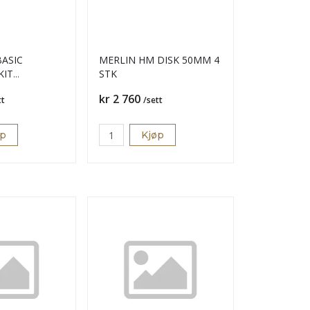
BASIC
MERLIN HM DISK 50MM 4
STK
Pris
kr 2 760
tt
/sett
øp
Kjøp