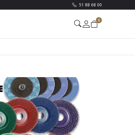
51 88 68 00
0
Mine sider