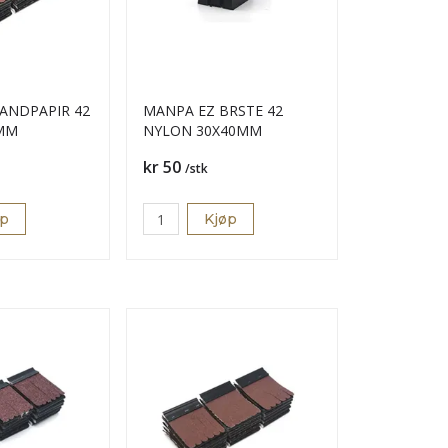
ANDPAPIR 42
MANPA EZ BRSTE 42
0MM
NYLON 30X40MM
Pris
kr 50
/stk
øp
Kjøp