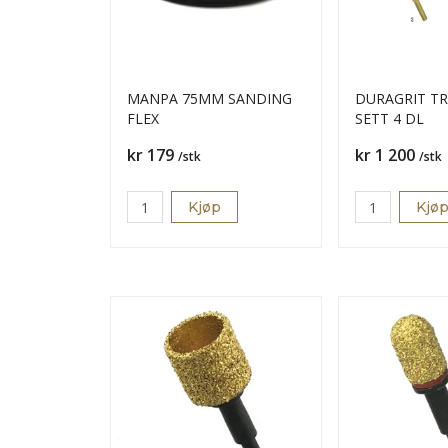
MANPA 75MM SANDING
DURAGRIT T
FLEX
SETT 4 DL
Pris
Pris
kr 179
kr 1 200
/stk
/stk
Kjøp
Kjø