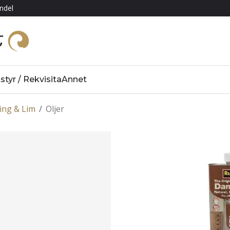
ndel
styr / Rekvisita
Annet
ing & Lim
/
Oljer