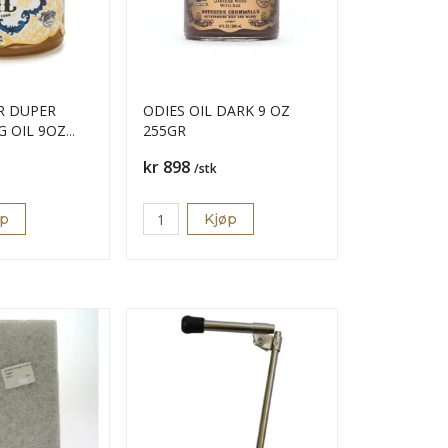
R DUPER
ODIES OIL DARK 9 OZ
G OIL 9OZ
255GR
Pris
kr 898
/stk
øp
Kjøp