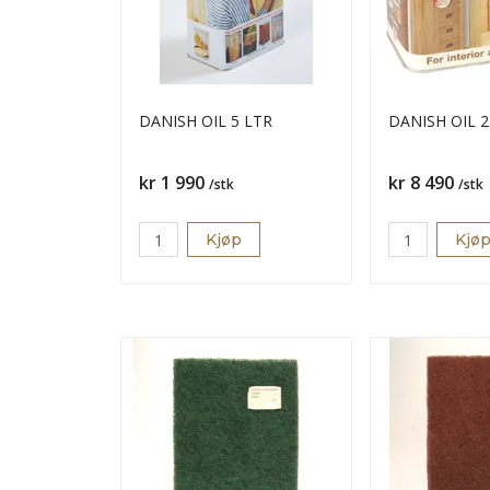
DANISH OIL 5 LTR
DANISH OIL 25
Pris
Pris
kr 1 990
kr 8 490
/stk
/stk
Kjøp
Kjø