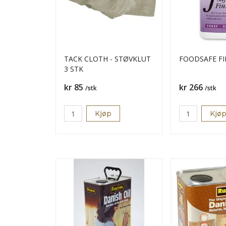
TACK CLOTH - STØVKLUT
FOODSAFE FIN
3 STK
Pris
Pris
kr 85
kr 266
/stk
/stk
Kjøp
Kjø