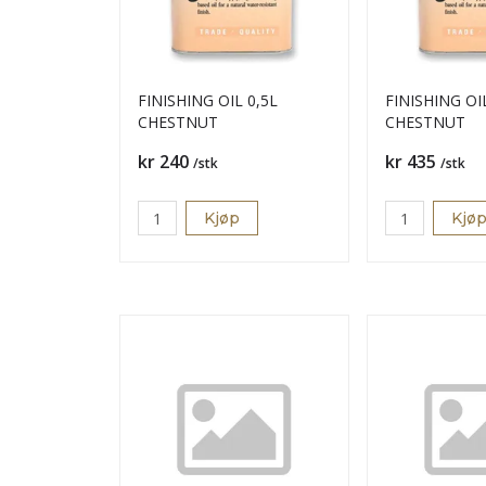
FINISHING OIL 0,5L
FINISHING OI
CHESTNUT
CHESTNUT
Pris
Pris
kr 240
kr 435
/stk
/stk
Kjøp
Kjø