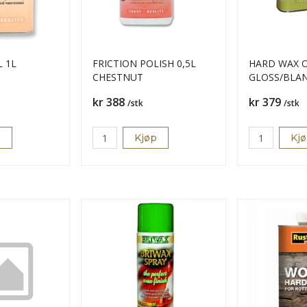
L 1L
FRICTION POLISH 0,5L
HARD WAX O
CHESTNUT
GLOSS/BLA
Pris
Pris
kr 388
kr 379
/stk
/stk
p
Kjøp
Kj