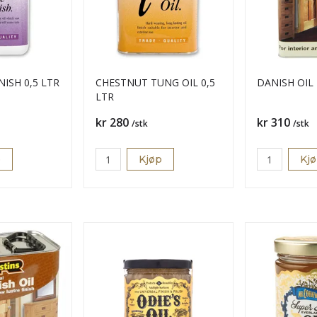
ISH 0,5 LTR
CHESTNUT TUNG OIL 0,5
DANISH OIL 
LTR
Pris
Pris
kr 280
kr 310
/stk
/stk
p
Kjøp
Kj