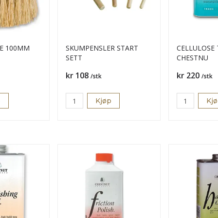
E 100MM
SKUMPENSLER START
CELLULOSE 
SETT
CHESTNU
Pris
Pris
kr 108
kr 220
/stk
/stk
p
Kjøp
Kj