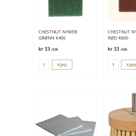
CHESTNUT NYWEB
CHESTNUT NY
GRØNN K400
RØD K600
Pris
Pris
kr 33
kr 33
/stk
/stk
Kjøp
Kjø