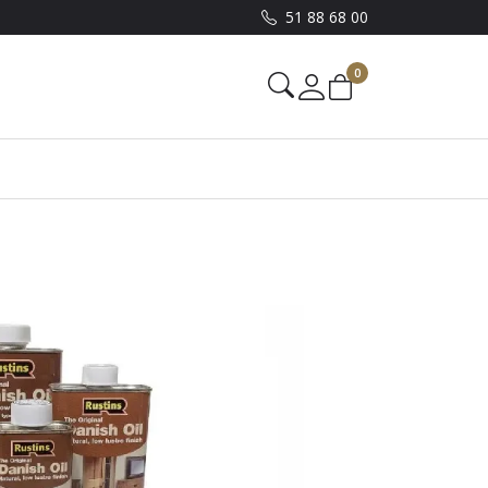
51 88 68 00
0
Mine sider