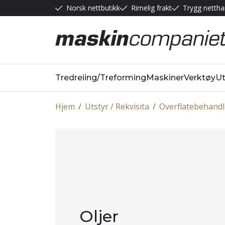
Norsk nettbutikk
Rimelig frakt
Trygg nettha
Tredreiing/Treforming
Maskiner
Verktøy
Ut
Hjem
/
Utstyr / Rekvisita
/
Overflatebehandl
Oljer