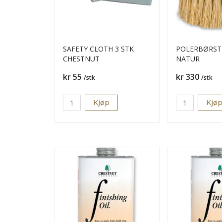
SAFETY CLOTH 3 STK
POLERBØRST
CHESTNUT
NATUR
Pris
Pris
kr 55
kr 330
/stk
/stk
Kjøp
Kjø