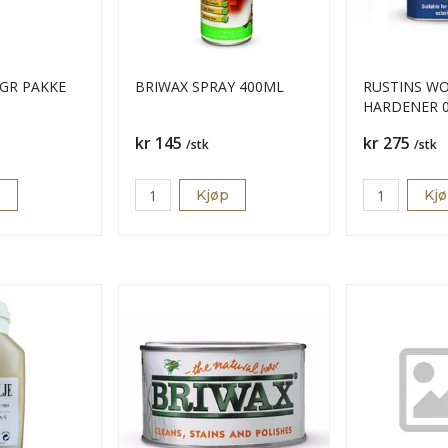
 GR PAKKE
BRIWAX SPRAY 400ML
RUSTINS W
HARDENER 0
Pris
Pris
kr 145
kr 275
/stk
/stk
p
Kjøp
Kj