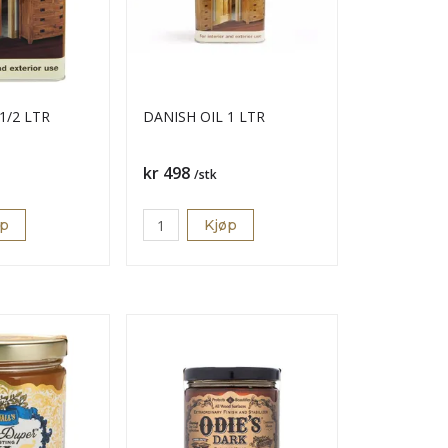
1/2 LTR
DANISH OIL 1 LTR
Pris
kr 498
/stk
øp
Kjøp