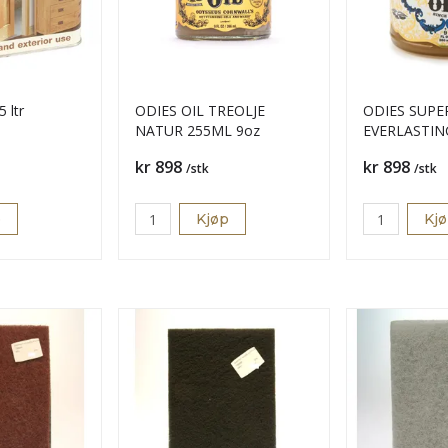
 ltr
ODIES OIL TREOLJE
ODIES SUPE
NATUR 255ML 9oz
EVERLASTIN
255ML
Pris
Pris
kr 898
kr 898
/stk
/stk
p
Kjøp
Kj