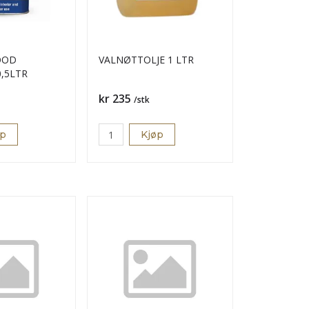
OOD
VALNØTTOLJE 1 LTR
,5LTR
Pris
kr 235
/stk
øp
Kjøp