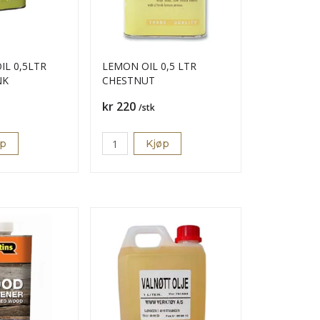
IL 0,5LTR
LEMON OIL 0,5 LTR
NK
CHESTNUT
Pris
kr 220
/stk
øp
Kjøp