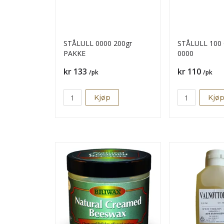
STÅLULL 0000 200gr
STÅLULL 100
PAKKE
0000
Pris
Pris
kr 133
kr 110
/pk
/pk
Kjøp
Kjø