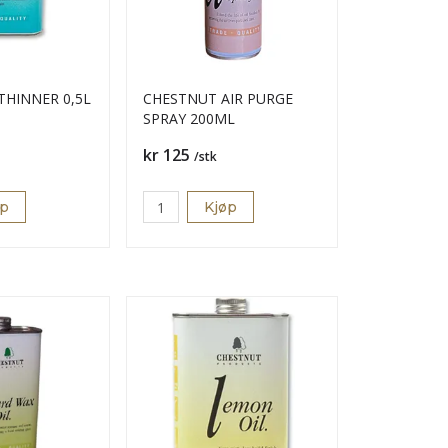
THINNER 0,5L
CHESTNUT AIR PURGE
SPRAY 200ML
Pris
kr 125
/stk
øp
Kjøp