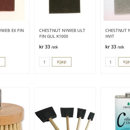
WEB EX FIN
CHESTNUT NYWEB ULT
CHESTNUT 
FIN GUL K1000
HVIT
Pris
Pris
kr 33
kr 33
/stk
/stk
p
Kjøp
Kj