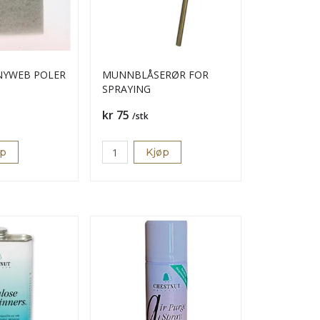
NYWEB POLER
MUNNBLÅSERØR FOR
SPRAYING
Pris
kr 75
/stk
øp
Kjøp