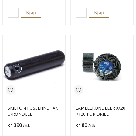
Kjøp
Kjøp
SKILTON PUSSEHNDTAK
LAMELLRONDELL 60X20
U/RONDELL
K120 FOR DRILL
Pris
Pris
kr 390
kr 80
/stk
/stk