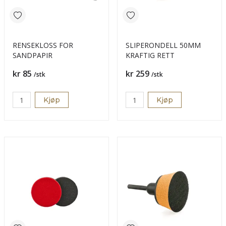
RENSEKLOSS FOR
SLIPERONDELL 50MM
SANDPAPIR
KRAFTIG RETT
Pris
Pris
kr 85
kr 259
/stk
/stk
Kjøp
Kjøp