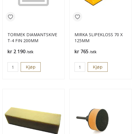
TORMEK DIAMANTSKIVE
MIRKA SLIPEKLOSS 70 X
T-4 FIN 200MM
125MM
Pris
Pris
kr 2 190
kr 765
/stk
/stk
Kjøp
Kjøp