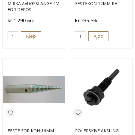
MIRKA AVUGSSLANGE 4M
FESTEKON 12MM RH
FOR DEROS
Pris
Pris
kr 1 290
kr 235
/stk
/stk
Kjøp
Kjøp
FESTE FOR KON 16MM
POLERSKIVE AKSLING