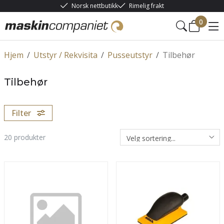
Norsk nettbutikk
Rimelig frakt
0
Hjem
/
Utstyr / Rekvisita
/
Pusseutstyr
/
Tilbehør
Tilbehør
Filter
20
produkter