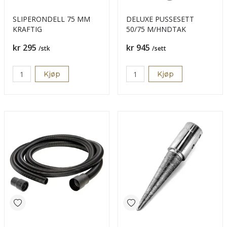
SLIPERONDELL 75 MM
DELUXE PUSSESETT
KRAFTIG
50/75 M/HNDTAK
Pris
Pris
kr 295
kr 945
/stk
/sett
Kjøp
Kjøp