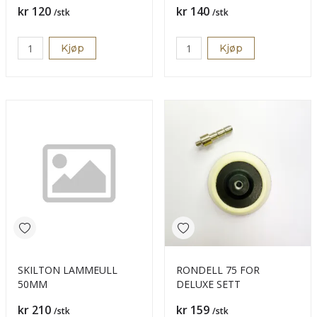
Pris
Pris
kr 120
kr 140
/stk
/stk
Kjøp
Kjøp
SKILTON LAMMEULL
RONDELL 75 FOR
50MM
DELUXE SETT
Pris
Pris
kr 210
kr 159
/stk
/stk