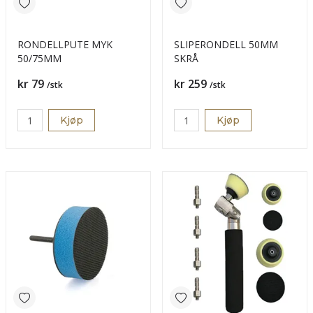
RONDELLPUTE MYK
SLIPERONDELL 50MM
50/75MM
SKRÅ
Pris
Pris
kr 79
kr 259
/stk
/stk
Kjøp
Kjøp