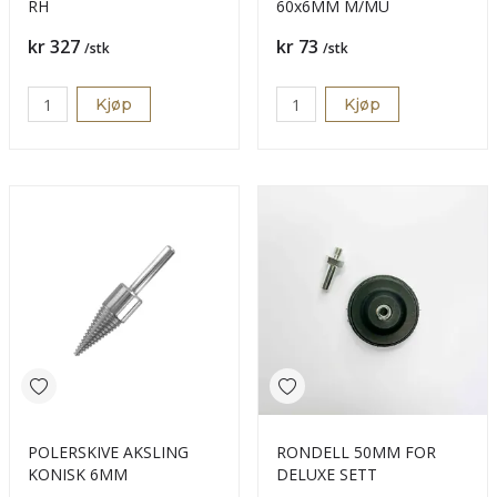
RH
60x6MM M/MU
Pris
Pris
kr 327
kr 73
/stk
/stk
Kjøp
Kjøp
POLERSKIVE AKSLING
RONDELL 50MM FOR
KONISK 6MM
DELUXE SETT