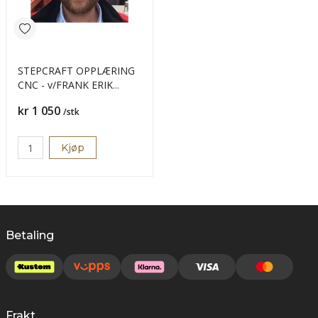
STEPCRAFT OPPLÆRING
CNC - v/FRANK ERIK
VESTLY
Pris
kr 1 050
/stk
Kjøp
Betaling
Frakt