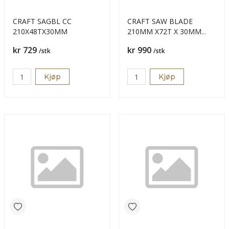
CRAFT SAGBL CC
CRAFT SAW BLADE
210X48TX30MM
210MM X72T X 30MM
SCHEPP
Pris
Pris
kr 729
kr 990
/stk
/stk
Kjøp
Kjøp