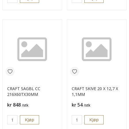
CRAFT SAGBL CC
CRAFT SKIVE 20 X 12,7 X
216X60TX30MM
1,1MM
Pris
Pris
kr 848
kr 54
/stk
/stk
Kjøp
Kjøp