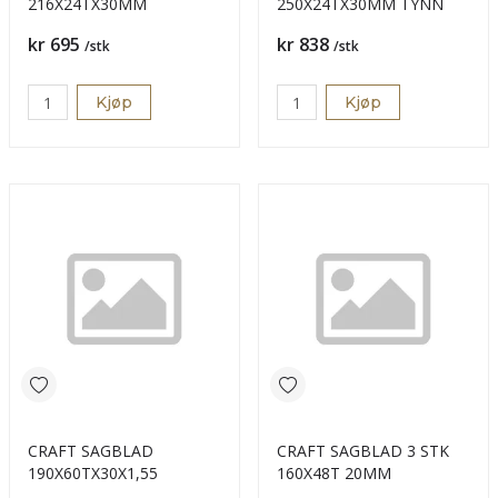
216X24TX30MM
250X24TX30MM TYNN
Pris
Pris
kr 695
kr 838
/stk
/stk
Kjøp
Kjøp
CRAFT SAGBLAD
CRAFT SAGBLAD 3 STK
190X60TX30X1,55
160X48T 20MM