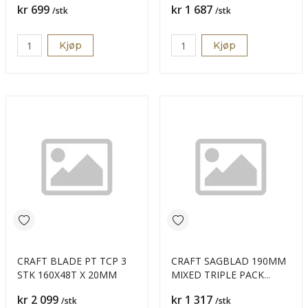
Pris
Pris
kr 699
kr 1 687
/stk
/stk
Kjøp
Kjøp
CRAFT BLADE PT TCP 3
CRAFT SAGBLAD 190MM
STK 160X48T X 20MM
MIXED TRIPLE PACK
24T/40T/60T
Pris
Pris
kr 2 099
kr 1 317
/stk
/stk