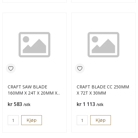
CRAFT SAW BLADE
CRAFT BLADE CC 250MM
160MM X 24T X 20MM X
X 72T X 30MM
2.2
Pris
Pris
kr 583
kr 1 113
/stk
/stk
Kjøp
Kjøp