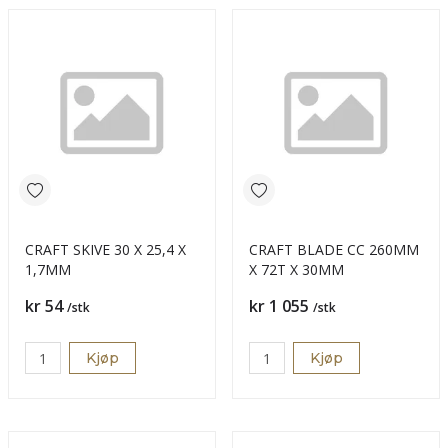
CRAFT SKIVE 30 X 25,4 X
CRAFT BLADE CC 260MM
1,7MM
X 72T X 30MM
Pris
Pris
kr 54
kr 1 055
/stk
/stk
Kjøp
Kjøp