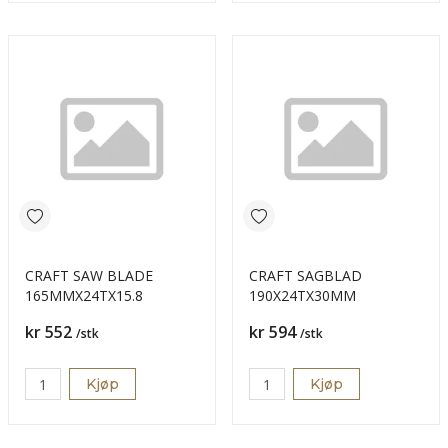
CRAFT SAW BLADE
CRAFT SAGBLAD
165MMX24TX15.8
190X24TX30MM
Pris
Pris
kr 552
kr 594
/stk
/stk
Kjøp
Kjøp