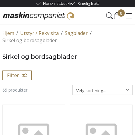
Norsk nettbutikk
Rimelig frakt
0
Hjem
/
Utstyr / Rekvisita
/
Sagblader
/
Sirkel og bordsagblader
Sirkel og bordsagblader
Filter
65
produkter