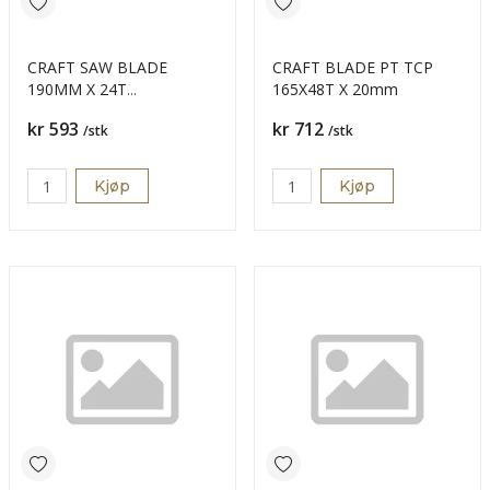
CRAFT SAW BLADE
CRAFT BLADE PT TCP
190MM X 24T
165X48T X 20mm
WORMDRIVE
Pris
Pris
kr 593
kr 712
/stk
/stk
Kjøp
Kjøp