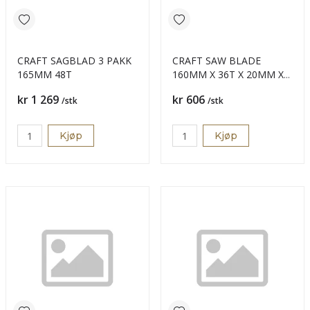
CRAFT SAGBLAD 3 PAKK
CRAFT SAW BLADE
165MM 48T
160MM X 36T X 20MM X
2.2
Pris
Pris
kr 1 269
kr 606
/stk
/stk
Kjøp
Kjøp