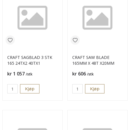
CRAFT SAGBLAD 3 STK
CRAFT SAW BLADE
165 24TX2 40TX1
165MM X 48T X20MM
Pris
Pris
kr 1 057
kr 606
/stk
/stk
Kjøp
Kjøp