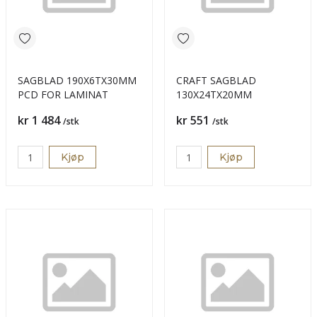
SAGBLAD 190X6TX30MM
CRAFT SAGBLAD
PCD FOR LAMINAT
130X24TX20MM
Pris
Pris
kr 1 484
kr 551
/stk
/stk
Kjøp
Kjøp