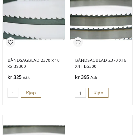
BÅNDSAGBLAD 2370 x 10
BÅNDSAGBLAD 2370 X16
x6 BS300
X4T BS300
Pris
Pris
kr 325
kr 395
/stk
/stk
Kjøp
Kjøp