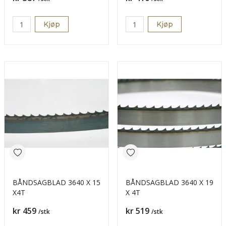
Kjøp
Kjøp
BÅNDSAGBLAD 3640 X 15
BÅNDSAGBLAD 3640 X 19
X4T
X 4T
Pris
Pris
kr 459
kr 519
/stk
/stk