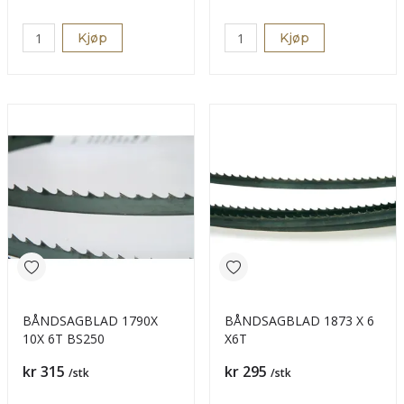
Kjøp
Kjøp
BÅNDSAGBLAD 1790X
BÅNDSAGBLAD 1873 X 6
10X 6T BS250
X6T
Pris
Pris
kr 315
kr 295
/stk
/stk