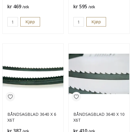
Pris
Pris
kr 469
kr 595
/stk
/stk
Kjøp
Kjøp
BÅNDSAGBLAD 3640 X 6
BÅNDSAGBLAD 3640 X 10
X6T
X6T
Pris
Pris
kr 387
kr 410
/stk
/stk