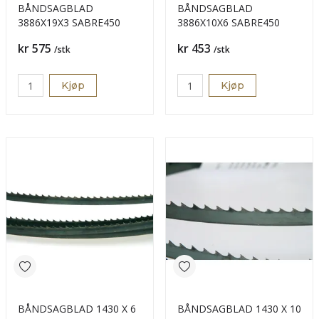
BÅNDSAGBLAD
BÅNDSAGBLAD
3886X19X3 SABRE450
3886X10X6 SABRE450
Pris
Pris
kr 575
kr 453
/stk
/stk
Kjøp
Kjøp
BÅNDSAGBLAD 1430 X 6
BÅNDSAGBLAD 1430 X 10