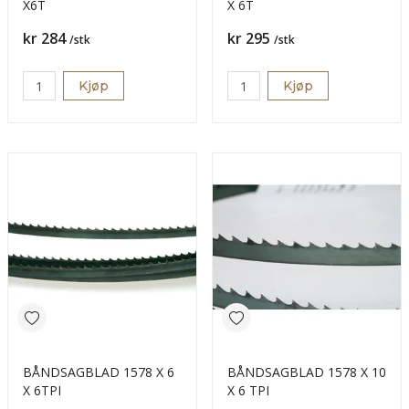
X6T
X 6T
Pris
Pris
kr 284
kr 295
/stk
/stk
Kjøp
Kjøp
BÅNDSAGBLAD 1578 X 6
BÅNDSAGBLAD 1578 X 10
X 6TPI
X 6 TPI