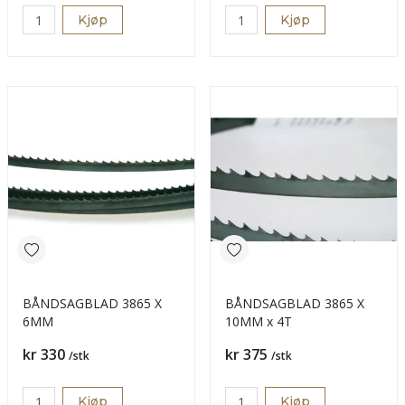
Kjøp
Kjøp
BÅNDSAGBLAD 3865 X
BÅNDSAGBLAD 3865 X
6MM
10MM x 4T
Pris
Pris
kr 330
kr 375
/stk
/stk
Kjøp
Kjøp