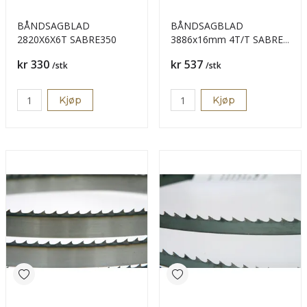
BÅNDSAGBLAD
BÅNDSAGBLAD
2820X6X6T SABRE350
3886x16mm 4T/T SABRE
450
Pris
Pris
kr 330
kr 537
/stk
/stk
Kjøp
Kjøp