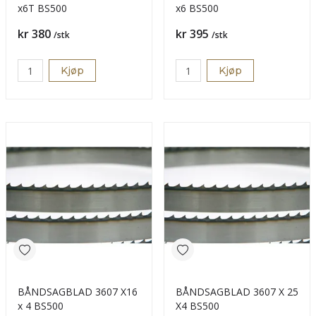
x6T BS500
x6 BS500
Pris
Pris
kr 380
kr 395
/stk
/stk
Kjøp
Kjøp
BÅNDSAGBLAD 3607 X16
BÅNDSAGBLAD 3607 X 25
x 4 BS500
X4 BS500