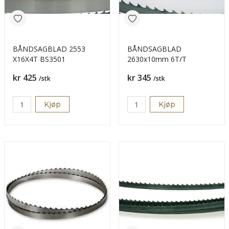
BÅNDSAGBLAD 2553
BÅNDSAGBLAD
X16X4T BS3501
2630x10mm 6T/T
Pris
Pris
kr 425
kr 345
/stk
/stk
Kjøp
Kjøp