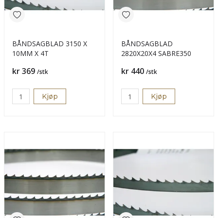
BÅNDSAGBLAD 3150 X
BÅNDSAGBLAD
10MM X 4T
2820X20X4 SABRE350
Pris
Pris
kr 369
kr 440
/stk
/stk
Kjøp
Kjøp