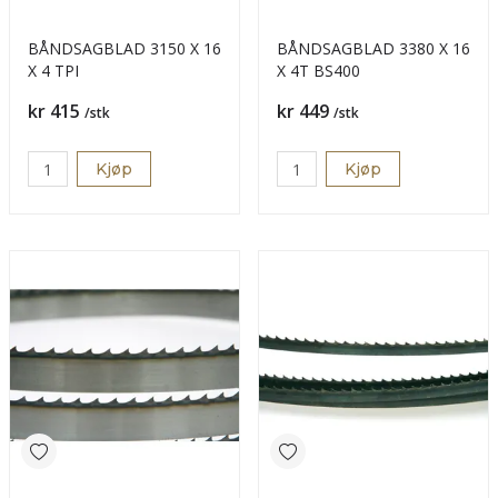
BÅNDSAGBLAD 3150 X 16
BÅNDSAGBLAD 3380 X 16
X 4 TPI
X 4T BS400
Pris
Pris
kr 415
kr 449
/stk
/stk
Kjøp
Kjøp