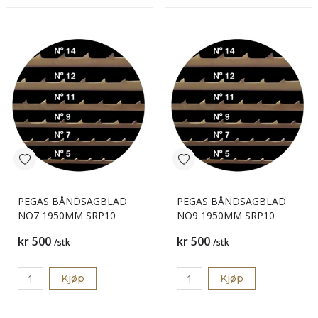
PEGAS BÅNDSAGBLAD
PEGAS BÅNDSAGBLAD
NO7 1950MM SRP10
NO9 1950MM SRP10
Pris
Pris
kr 500
kr 500
/stk
/stk
Kjøp
Kjøp