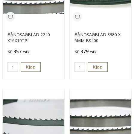
BÅNDSAGBLAD 2240
BÅNDSAGBLAD 3380 X
X16X10TPI
6MM BS400
Pris
Pris
kr 357
kr 379
/stk
/stk
Kjøp
Kjøp