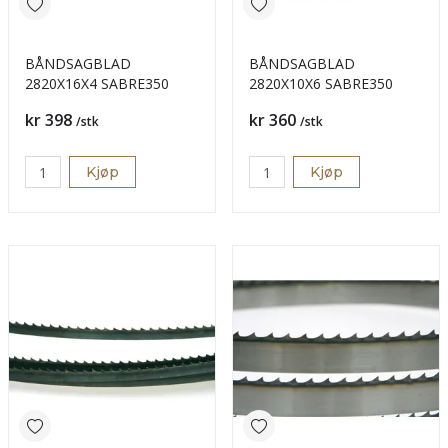
BÅNDSAGBLAD
BÅNDSAGBLAD
2820X16X4 SABRE350
2820X10X6 SABRE350
Pris
Pris
kr 398
kr 360
/stk
/stk
Kjøp
Kjøp