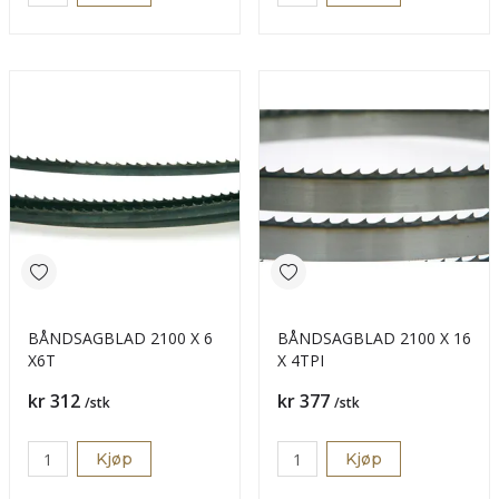
BÅNDSAGBLAD 2100 X 6
BÅNDSAGBLAD 2100 X 16
X6T
X 4TPI
Pris
Pris
kr 312
kr 377
/stk
/stk
Kjøp
Kjøp