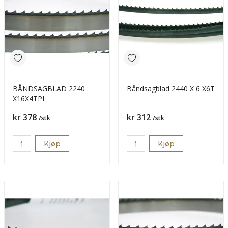
BÅNDSAGBLAD 2240
Båndsagblad 2440 X 6 X6T
X16X4TPI
Pris
Pris
kr 378
kr 312
/stk
/stk
Kjøp
Kjøp