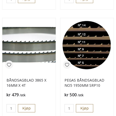
BÅNDSAGBLAD 3865 X
PEGAS BÅNDSAGBLAD
16MM X 4T
NO5 1950MM SRP10
Pris
Pris
kr 479
kr 500
/stk
/stk
Kjøp
Kjøp