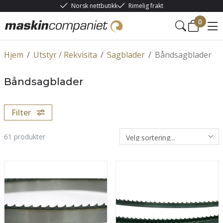
Norsk nettbutikk
Rimelig frakt
0
Hjem
/
Utstyr / Rekvisita
/
Sagblader
/
Båndsagblader
Båndsagblader
Filter
61
produkter