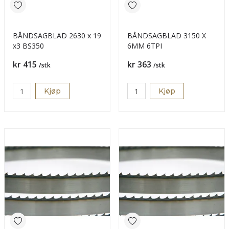
BÅNDSAGBLAD 2630 x 19
BÅNDSAGBLAD 3150 X
x3 BS350
6MM 6TPI
Pris
Pris
kr 415
kr 363
/stk
/stk
Kjøp
Kjøp