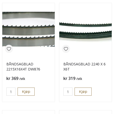
BÅNDSAGBLAD
BÅNDSAGBLAD 2240 X 6
2215X16X4T DW876
X6T
Pris
Pris
kr 369
kr 319
/stk
/stk
Kjøp
Kjøp