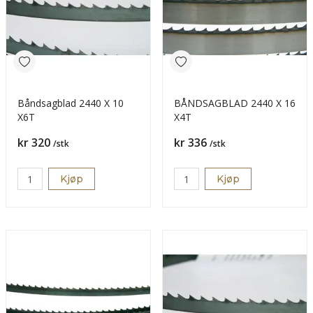
Båndsagblad 2440 X 10
BÅNDSAGBLAD 2440 X 16
X6T
X4T
Pris
Pris
kr 320
kr 336
/stk
/stk
Kjøp
Kjøp