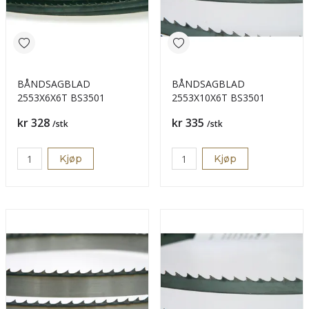
BÅNDSAGBLAD
BÅNDSAGBLAD
2553X6X6T BS3501
2553X10X6T BS3501
Pris
Pris
kr 328
kr 335
/stk
/stk
Kjøp
Kjøp