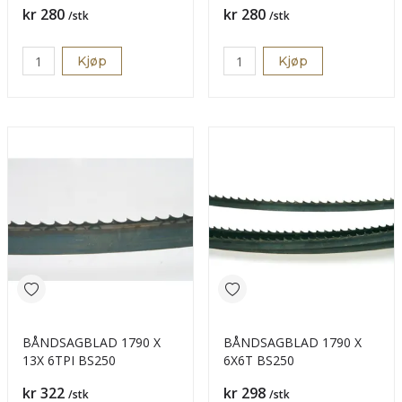
Pris
Pris
kr 280
kr 280
/stk
/stk
Kjøp
Kjøp
BÅNDSAGBLAD 1790 X
BÅNDSAGBLAD 1790 X
13X 6TPI BS250
6X6T BS250
Pris
Pris
kr 322
kr 298
/stk
/stk