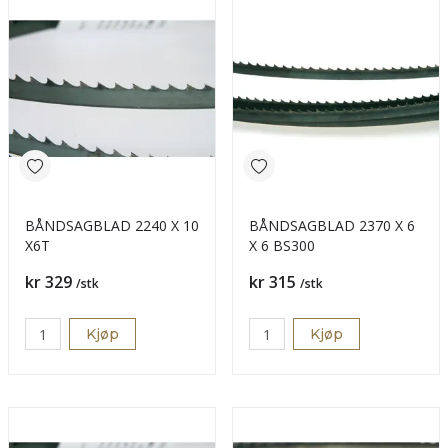
BÅNDSAGBLAD 2240 X 10
BÅNDSAGBLAD 2370 X 6
X6T
X 6 BS300
Pris
Pris
kr 329
kr 315
/stk
/stk
Kjøp
Kjøp