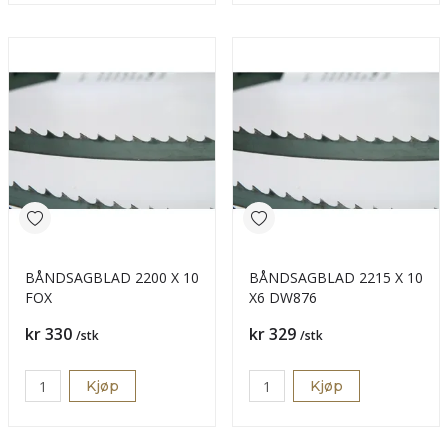
BÅNDSAGBLAD 2200 X 10
BÅNDSAGBLAD 2215 X 10
FOX
X6 DW876
Pris
Pris
kr 330
kr 329
/stk
/stk
Kjøp
Kjøp