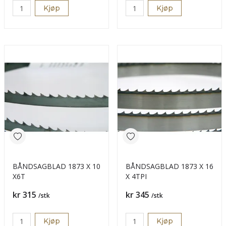
Kjøp
Kjøp
BÅNDSAGBLAD 1873 X 10
BÅNDSAGBLAD 1873 X 16
X6T
X 4TPI
Pris
Pris
kr 315
kr 345
/stk
/stk
Kjøp
Kjøp