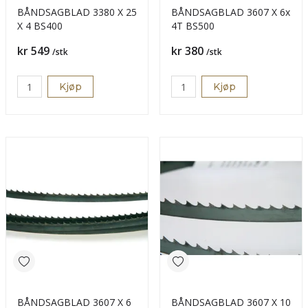
BÅNDSAGBLAD 3380 X 25
BÅNDSAGBLAD 3607 X 6x
X 4 BS400
4T BS500
Pris
Pris
kr 549
kr 380
/stk
/stk
Kjøp
Kjøp
BÅNDSAGBLAD 3607 X 6
BÅNDSAGBLAD 3607 X 10