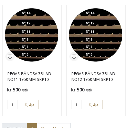
PEGAS BÅNDSAGBLAD
PEGAS BÅNDSAGBLAD
NO11 1950MM SRP10
NO12 1950MM SRP10
Pris
Pris
kr 500
kr 500
/stk
/stk
Kjøp
Kjøp