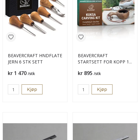
BEAVERCRAFT HNDFLATE
BEAVERCRAFT
JERN 6 STK SETT
STARTSETT FOR KOPP 13
DELER 2 KNIVER
Pris
Pris
kr 1 470
kr 895
/stk
/stk
Kjøp
Kjøp