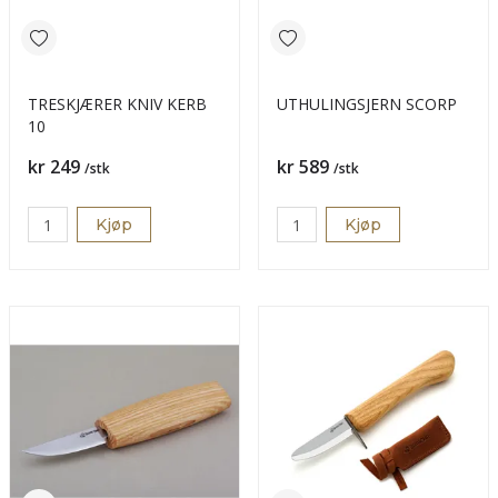
TRESKJÆRER KNIV KERB
UTHULINGSJERN SCORP
10
Pris
Pris
kr 249
kr 589
/stk
/stk
Kjøp
Kjøp