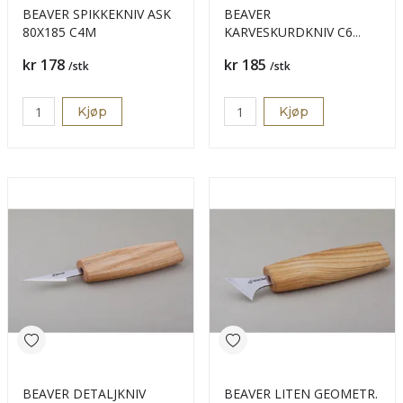
BEAVER SPIKKEKNIV ASK
BEAVER
80X185 C4M
KARVESKURDKNIV C6
25X155 BYD
Pris
Pris
kr 178
kr 185
/stk
/stk
Kjøp
Kjøp
BEAVER DETALJKNIV
BEAVER LITEN GEOMETR.