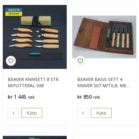
BEAVER KNIVSETT 8 STK
BEAVER BASIS SETT 4
M/FUTTERAL S08
KNIVER S07 M/TILB. MED
BOKFUTT
Pris
Pris
kr 1 445
kr 850
/stk
/stk
Kjøp
Kjøp