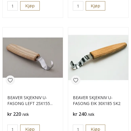
Kjøp
Kjøp
BEAVER SKJEKNIV U-
BEAVER SKJEKNIV U-
FASONG LEFT 25X155
FASONG EIK 30X185 SK2
SK1L
Pris
Pris
kr 220
kr 240
/stk
/stk
Kjøp
Kjøp