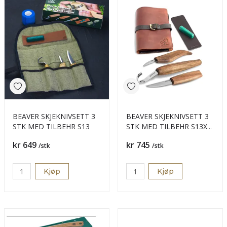
BEAVER SKJEKNIVSETT 3
BEAVER SKJEKNIVSETT 3
STK MED TILBEHR S13
STK MED TILBEHR S13X
SKINNF
Pris
Pris
kr 649
kr 745
/stk
/stk
Kjøp
Kjøp