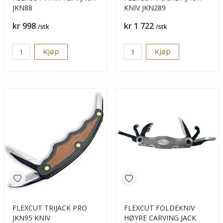
JKN88
KNIV JKN289
Pris
Pris
kr 998
kr 1 722
/stk
/stk
Kjøp
Kjøp
FLEXCUT TRIJACK PRO
FLEXCUT FOLDEKNIV
JKN95 KNIV
HØYRE CARVING JACK