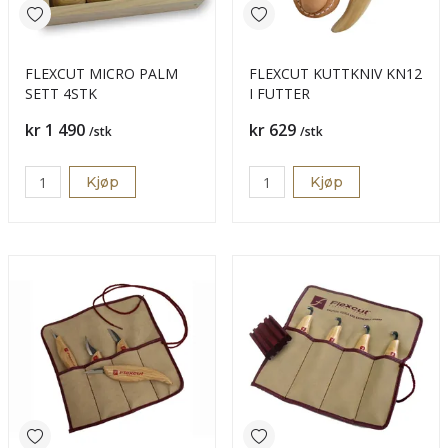
FLEXCUT MICRO PALM
FLEXCUT KUTTKNIV KN12
SETT 4STK
I FUTTER
Pris
Pris
kr 1 490
kr 629
/stk
/stk
Kjøp
Kjøp