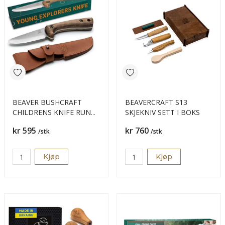
BEAVER BUSHCRAFT
BEAVERCRAFT S13
CHILDRENS KNIFE RUND
SKJEKNIV SETT I BOKS
TUPP/SLIRE
Pris
Pris
kr 595
kr 760
/stk
/stk
Kjøp
Kjøp