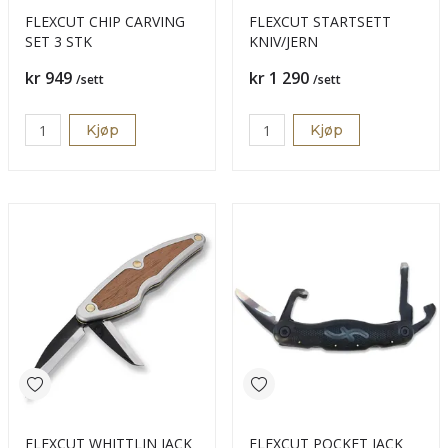
FLEXCUT CHIP CARVING
FLEXCUT STARTSETT
SET 3 STK
KNIV/JERN
Pris
Pris
kr 949
kr 1 290
/sett
/sett
Kjøp
Kjøp
FLEXCUT WHITTLIN JACK
FLEXCUT POCKET JACK