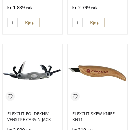
Pris
Pris
kr 1 839
kr 2 799
/stk
/stk
Kjøp
Kjøp
FLEXCUT FOLDEKNIV
FLEXCUT SKEW KNIFE
VENSTRE CARVIN JACK
KN11
Pris
Pris