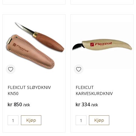
FLEXCUT SLØYDKNIV
FLEXCUT
KN50
KARVESKURDKNIV
Pris
Pris
kr 850
kr 334
/stk
/stk
Kjøp
Kjøp