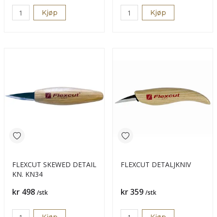
Kjøp
Kjøp
FLEXCUT SKEWED DETAIL
FLEXCUT DETALJKNIV
KN. KN34
Pris
Pris
kr 498
kr 359
/stk
/stk