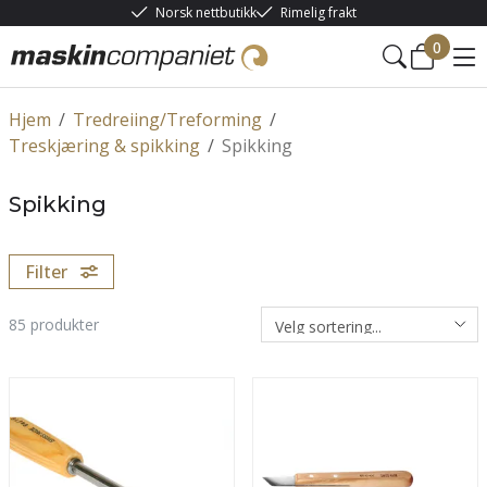
Norsk nettbutikk
Rimelig frakt
0
Hjem
/
Tredreiing/Treforming
/
Treskjæring & spikking
/
Spikking
Spikking
Filter
85
produkter