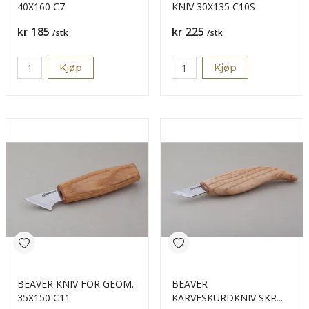
40X160 C7
KNIV 30X135 C10S
Pris
Pris
kr 185
kr 225
/stk
/stk
Kjøp
Kjøp
BEAVER KNIV FOR GEOM.
BEAVER
35X150 C11
KARVESKURDKNIV SKR