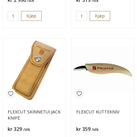
kr 2 990
kr 319
/stk
/stk
Kjøp
Kjøp
FLEXCUT SKINNETUI JACK
FLEXCUT KUTTEKNIV
KNIFE
Pris
Pris
kr 329
kr 359
/stk
/stk