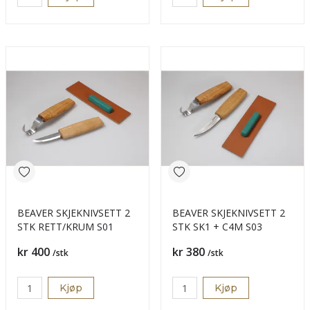
BEAVER SKJEKNIVSETT 2
BEAVER SKJEKNIVSETT 2
STK RETT/KRUM S01
STK SK1 + C4M S03
Pris
Pris
kr 400
kr 380
/stk
/stk
Kjøp
Kjøp