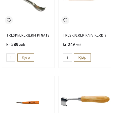
TRESKJÆRERJERN PF8A18
TRESKJÆRER KNIV KERB 9
Pris
Pris
kr 589
kr 249
/stk
/stk
Kjøp
Kjøp