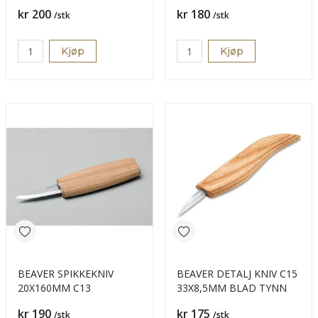
C12
Pris
Pris
kr 200
kr 180
/stk
/stk
Kjøp
Kjøp
BEAVER SPIKKEKNIV
BEAVER DETALJ KNIV C15
20X160MM C13
33X8,5MM BLAD TYNN
Pris
Pris
kr 190
kr 175
/stk
/stk