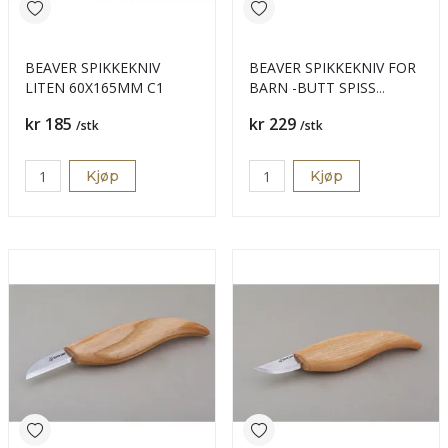
BEAVER SPIKKEKNIV
BEAVER SPIKKEKNIV FOR
LITEN 60X165MM C1
BARN -BUTT SPISS
50x155MM
Pris
Pris
kr 185
kr 229
/stk
/stk
Kjøp
Kjøp