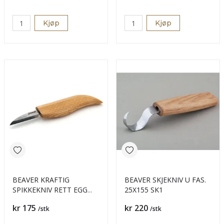
Kjøp
Kjøp
BEAVER KRAFTIG
BEAVER SKJEKNIV U FAS.
SPIKKEKNIV RETT EGG
25X155 SK1
52X13MM
Pris
Pris
kr 175
kr 220
/stk
/stk