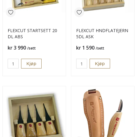
FLEXCUT STARTSETT 20
FLEXCUT HNDFLATEJERN
DL ABS
5DL ASK
Pris
Pris
kr 3 990
kr 1 590
/sett
/sett
Kjøp
Kjøp