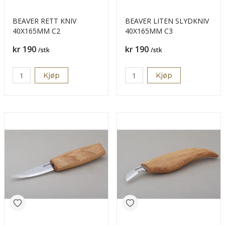
BEAVER RETT KNIV
BEAVER LITEN SLYDKNIV
40X165MM C2
40X165MM C3
Pris
Pris
kr 190
kr 190
/stk
/stk
Kjøp
Kjøp