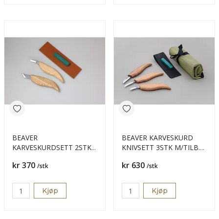
BEAVER
BEAVER KARVESKURD
KARVESKURDSETT 2STK
KNIVSETT 3STK M/TILB.
RETT/BY S04
S06
Pris
Pris
kr 370
kr 630
/stk
/stk
Kjøp
Kjøp