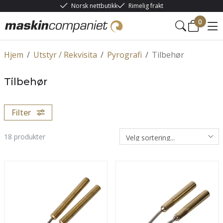
Norsk nettbutikk
Rimelig frakt
0
Hjem
/
Utstyr / Rekvisita
/
Pyrografi
/
Tilbehør
Tilbehør
Filter
18
produkter