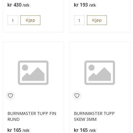
Pris
Pris
kr 430
kr 193
/stk
/stk
Kjøp
Kjøp
BURNMASTER TUPP FIN
BURNMASTER TUPP
RUND
SKEW 3MM
Pris
Pris
kr 165
kr 165
/stk
/stk