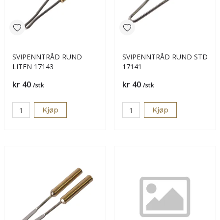
SVIPENNTRÅD RUND
SVIPENNTRÅD RUND STD
LITEN 17143
17141
Pris
Pris
kr 40
kr 40
/stk
/stk
Kjøp
Kjøp