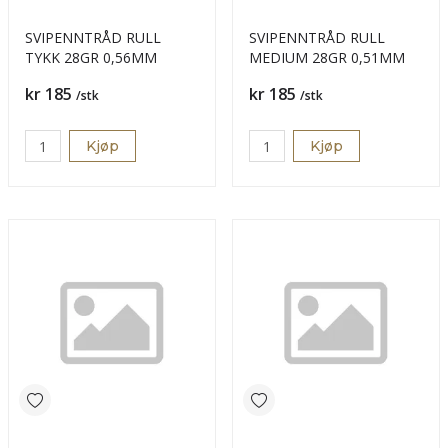
SVIPENNTRÅD RULL
SVIPENNTRÅD RULL
TYKK 28GR 0,56MM
MEDIUM 28GR 0,51MM
Pris
Pris
kr 185
kr 185
/stk
/stk
Kjøp
Kjøp