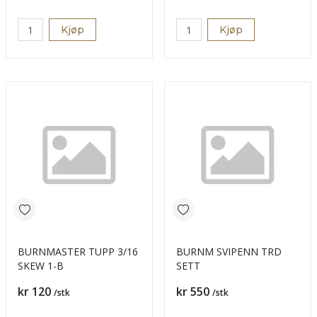
Kjøp
Kjøp
BURNMASTER TUPP 3/16
BURNM SVIPENN TRD
SKEW 1-B
SETT
Pris
Pris
kr 120
kr 550
/stk
/stk