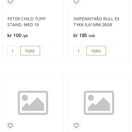
PETER CHILD TUPP
SVIPENNTRÅD RULL EX
STAND. MED 10
TYKK 0,61MM 28GR
Pris
Pris
kr 100
kr 185
/pk
/stk
Kjøp
Kjøp