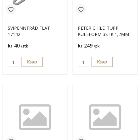
SVIPENNTRÅD FLAT
PETER CHILD TUPP
17142
KULEFORM 3STK 1,2MM
Pris
Pris
kr 40
kr 249
/stk
/pk
Kjøp
Kjøp