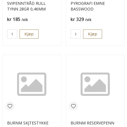
SVIPENNTRÅD RULL
PYROGRAFI EMNE
TYNN 28GR 0,46MM
BASSWOOD
Pris
Pris
kr 185
kr 329
/stk
/stk
Kjøp
Kjøp
BURNM SKJTESTYKKE
BURNM RESERVEPENN