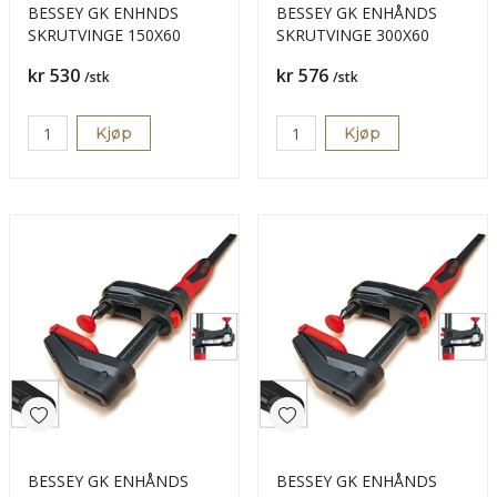
BESSEY GK ENHNDS
BESSEY GK ENHÅNDS
SKRUTVINGE 150X60
SKRUTVINGE 300X60
Pris
Pris
kr 530
kr 576
/stk
/stk
Kjøp
Kjøp
BESSEY GK ENHÅNDS
BESSEY GK ENHÅNDS