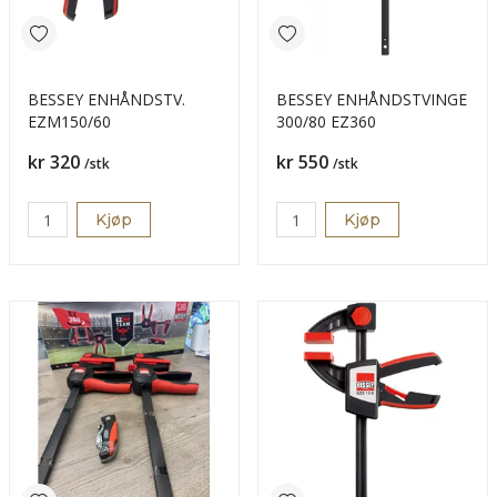
BESSEY ENHÅNDSTV.
BESSEY ENHÅNDSTVINGE
EZM150/60
300/80 EZ360
Pris
Pris
kr 320
kr 550
/stk
/stk
Kjøp
Kjøp