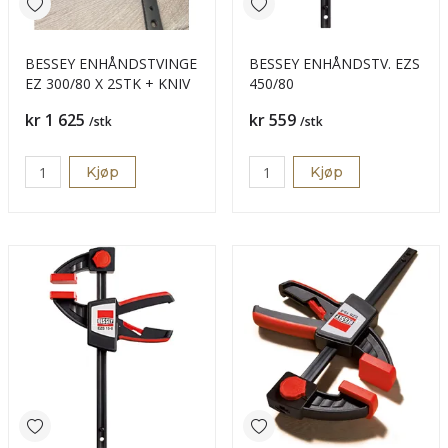
BESSEY ENHÅNDSTVINGE
BESSEY ENHÅNDSTV. EZS
EZ 300/80 X 2STK + KNIV
450/80
Pris
Pris
kr 1 625
kr 559
/stk
/stk
Kjøp
Kjøp