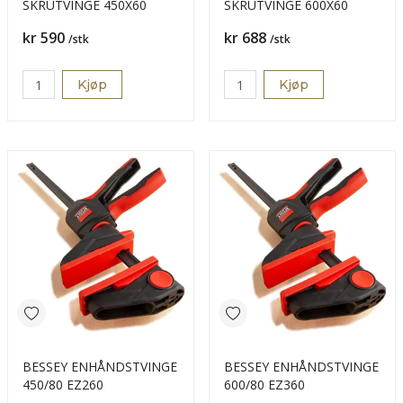
SKRUTVINGE 450X60
SKRUTVINGE 600X60
Pris
Pris
kr 590
kr 688
/stk
/stk
Kjøp
Kjøp
BESSEY ENHÅNDSTVINGE
BESSEY ENHÅNDSTVINGE
450/80 EZ260
600/80 EZ360