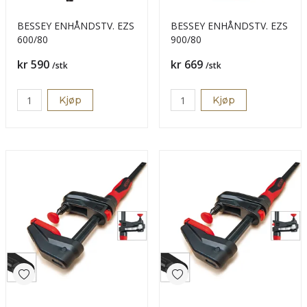
BESSEY ENHÅNDSTV. EZS
BESSEY ENHÅNDSTV. EZS
600/80
900/80
Pris
Pris
kr 590
kr 669
/stk
/stk
Kjøp
Kjøp