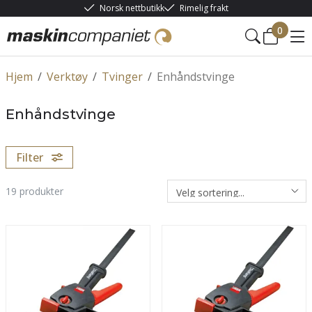
Norsk nettbutikk
Rimelig frakt
0
Hjem
/
Verktøy
/
Tvinger
/
Enhåndstvinge
Enhåndstvinge
Filter
19
produkter