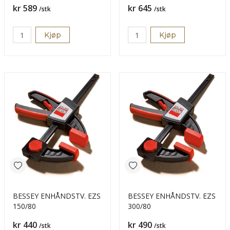
Pris
Pris
kr 589
kr 645
/stk
/stk
Kjøp
Kjøp
BESSEY ENHÅNDSTV. EZS
BESSEY ENHÅNDSTV. EZS
150/80
300/80
Pris
Pris
kr 440
kr 490
/stk
/stk