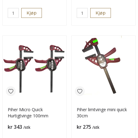
Kjøp
Kjøp
Piher Micro Quick
Piher limtvinge mini quick
Hurtigtvinge 100mm
30cm
Pris
Pris
kr 343
kr 275
/stk
/stk