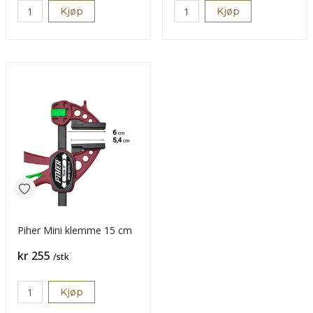
Kjøp
Kjøp
Piher Mini klemme 15 cm
Pris
kr 255
/stk
Kjøp