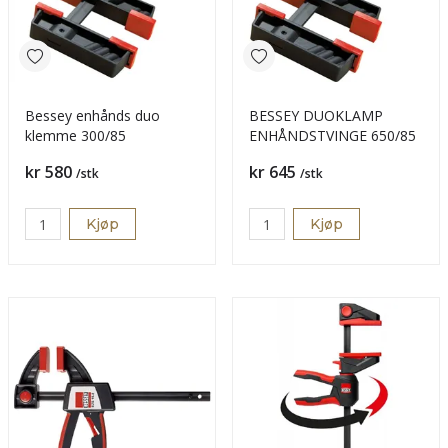
Bessey enhånds duo
BESSEY DUOKLAMP
klemme 300/85
ENHÅNDSTVINGE 650/85
Pris
Pris
kr 580
kr 645
/stk
/stk
Kjøp
Kjøp