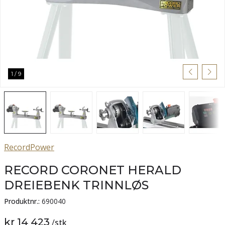
1
/
9
RecordPower
RECORD CORONET HERALD
DREIEBENK TRINNLØS
Produktnr.:
690040
kr 14 423
/
stk