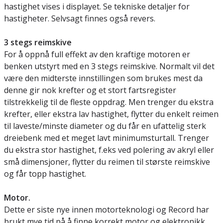
hastighet vises i displayet. Se tekniske detaljer for
hastigheter. Selvsagt finnes også revers.
3 stegs reimskive
For å oppnå full effekt av den kraftige motoren er
benken utstyrt med en 3 stegs reimskive. Normalt vil det
være den midterste innstillingen som brukes mest da
denne gir nok krefter og et stort fartsregister
tilstrekkelig til de fleste oppdrag. Men trenger du ekstra
krefter, eller ekstra lav hastighet, flytter du enkelt reimen
til laveste/minste diameter og du får en ufattelig sterk
dreiebenk med et meget lavt minimumsturtall. Trenger
du ekstra stor hastighet, f.eks ved polering av akryl eller
små dimensjoner, flytter du reimen til største reimskive
og får topp hastighet.
Motor.
Dette er siste nye innen motorteknologi og Record har
brukt mye tid på å finne korrekt motor og elektronikk