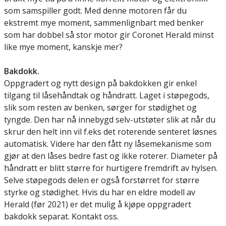
som samspiller godt. Med denne motoren får du
ekstremt mye moment, sammenlignbart med benker
som har dobbel så stor motor gir Coronet Herald minst
like mye moment, kanskje mer?
Bakdokk.
Oppgradert og nytt design på bakdokken gir enkel
tilgang til låsehåndtak og håndratt. Laget i støpegods,
slik som resten av benken, sørger for stødighet og
tyngde. Den har nå innebygd selv-utstøter slik at når du
skrur den helt inn vil f.eks det roterende senteret løsnes
automatisk. Videre har den fått ny låsemekanisme som
gjør at den låses bedre fast og ikke roterer. Diameter på
håndratt er blitt større for hurtigere fremdrift av hylsen.
Selve støpegods delen er også forstørret for større
styrke og stødighet. Hvis du har en eldre modell av
Herald (før 2021) er det mulig å kjøpe oppgradert
bakdokk separat. Kontakt oss.