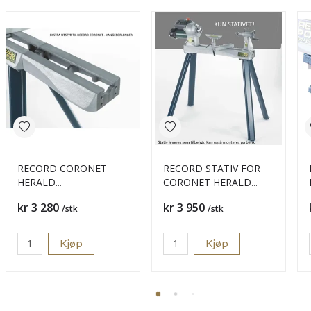
RECORD CORONET
RECORD STATIV FOR
HERALD
CORONET HERALD
VANGEFORLENGER
DREIEBENK
Pris
Pris
kr 3 280
kr 3 950
/stk
/stk
Kjøp
Kjøp