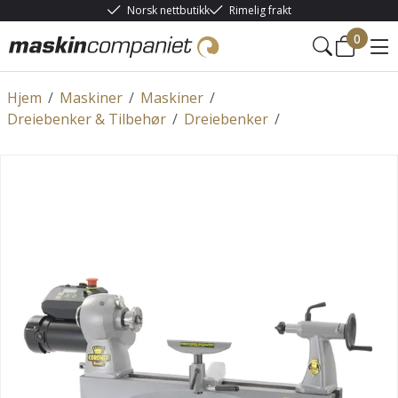
Norsk nettbutikk
Rimelig frakt
0
Hjem
/
Maskiner
/
Maskiner
/
Dreiebenker & Tilbehør
/
Dreiebenker
/