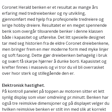
Coronet Herald benken er et resultat av mange års
erfaring med tredreiebenker og ny utvikling,
gjennomført med hjelp fra profesjonelle tredreiere og
ivrige hobby dreiere. Resultatet er en meget spennende
benk som overgår tilsvarende benker i denne klassen
både i kapasitet og utførelse. Det litt spesielle designet
tar med seg historien fra de eldre Coronet dreiebenkene,
men bringer frem en mer moderne form med myke linjer
og soft fasong. Dette gjør dreiebenken behagelig i bruk
og svært få skarpe hjørner å dunke borti. Kapasistet og
krefter finnes i massevis og vi tror du vil bli overrasket
over hvor sterk og stillegående den er.
Elektronisk hastighet.
På kontroll panelet på toppen av motoren sitter et lett
synlig display som viser omdreiing pr.minutt. Benken har
også tre reimskive dimensjoner og på displayet velger du
hvilken reimskive benken er stilt inn med slik at korrekt